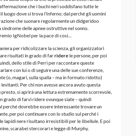
’affermazione che i buchi neri soddisfano tutte le
l luogo dove si trova l’Inferno; dal perché gli uomini
trazione che suonare regolarmente un didgeridoo
a sindrome delle apnee ostruttive nel sonno.
remio IgNobel per la pace di così…
iera per ridicolizzare la scienza, gli organizzatori
re risultati in grado di far
ridere
le persone, per poi
quindi, dello stile di Perri per raccontare queste
arlare con lui o di seguire una delle sue conferenze,
te (o, magari, sulla spalla – ma in formato ridotto)
 levitanti. Per chi non avesse ancora avuto questa
iù presto, si aprirà una lettura estremamente scorrevole,
in grado di farvi ridere ovunque siate – quindi
 dal perché dovrebbe essere interessante trovare un
nte, per poi continuare con lo studio sul perché i
 lapidi nere risultano irresistibili per le libellule. E poi
anine, scarabei stercorari e legge di Murphy.