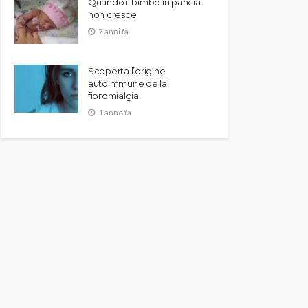
Quando il bimbo in pancia
non cresce
7 anni fa
Scoperta l’origine
autoimmune della
fibromialgia
1 anno fa