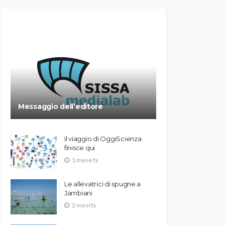
Messaggio dell’editore
Il viaggio di OggiScienza
finisce qui
1 mese fa
Le allevatrici di spugne a
Jambiani
2 mesi fa