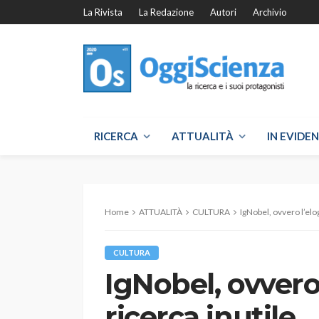
La Rivista
La Redazione
Autori
Archivio
RICERCA
ATTUALITÀ
IN EVIDE
Home
ATTUALITÀ
CULTURA
IgNobel, ovvero l’elog
CULTURA
IgNobel, ovvero 
ricerca inutile