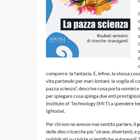
comporre: la fantasia. E, infine, la stessa cos
vita partendo per mari lontani: la voglia di co
pazza scienza”, descrive cosa porta uomini e d
per spiegare cosa spinga due enti prestigios
Institute of Technology (MIT) a spendere te
IgNobel.
Per chi non ne avesse mai sentito parlare, il
p
delle dieci ricerche più “strane, divertenti, e 
pubblicati su riviste scientifiche autorevoli.