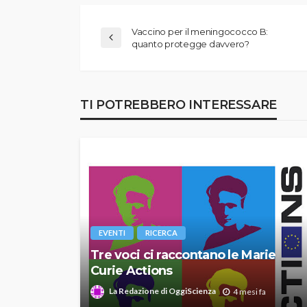
Vaccino per il meningococco B:
quanto protegge davvero?
TI POTREBBERO INTERESSARE
EVENTI
RICERCA
Tre voci ci raccontano le Marie
Curie Actions
La Redazione di OggiScienza
4 mesi fa