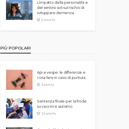
L’impatto della personalità e
del sentirsi soli sul rischio di
sviluppare demenza
2 mesi fa
PIÙ POPOLARI
Api e vespe: le differenze e
cosa fare in caso di puntura
3 anni fa
Sentenza finale per la frode
su vaccini e autismo
12 anni fa