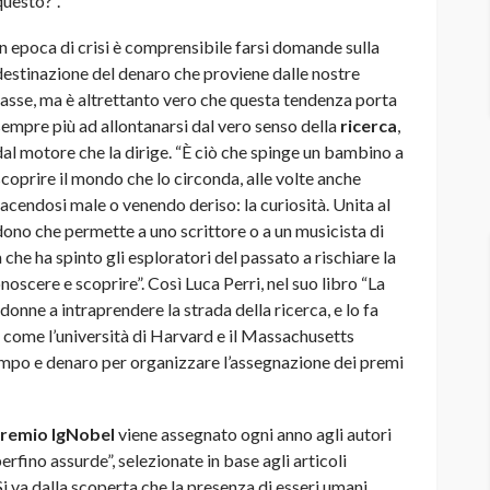
questo?”.
In epoca di crisi è comprensibile farsi domande sulla
destinazione del denaro che proviene dalle nostre
tasse, ma è altrettanto vero che questa tendenza porta
sempre più ad allontanarsi dal vero senso della
ricerca
,
dal motore che la dirige. “È ciò che spinge un bambino a
scoprire il mondo che lo circonda, alle volte anche
facendosi male o venendo deriso: la curiosità. Unita al
dono che permette a uno scrittore o a un musicista di
a che ha spinto gli esploratori del passato a rischiare la
noscere e scoprire”. Così Luca Perri, nel suo libro “La
onne a intraprendere la strada della ricerca, e lo fa
i come l’università di Harvard e il Massachusetts
mpo e denaro per organizzare l’assegnazione dei premi
remio IgNobel
viene assegnato ogni anno agli autori
perfino assurde”, selezionate in base agli articoli
 Si va dalla scoperta che la presenza di esseri umani