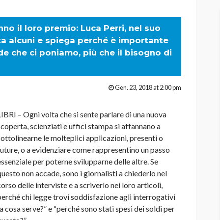
no il loro premio: Luca Perri, nel suo
ta alcuni e spiega perché è importante
e che ci poniamo, più che il bisogno di
Gen. 23, 2018 at 2:00 pm
LIBRI – Ogni volta che si sente parlare di una nuova
scoperta, scienziati e uffici stampa si affannano a
sottolinearne le molteplici applicazioni, presenti o
future, o a evidenziare come rappresentino un passo
essenziale per poterne svilupparne delle altre. Se
questo non accade, sono i giornalisti a chiederlo nel
corso delle interviste e a scriverlo nei loro articoli,
perché chi legge trovi soddisfazione agli interrogativi
“a cosa serve?” e “perché sono stati spesi dei soldi per