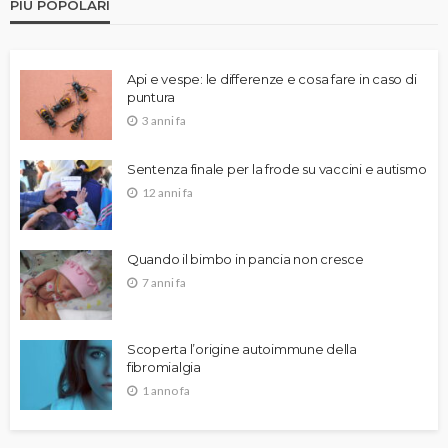
PIÙ POPOLARI
Api e vespe: le differenze e cosa fare in caso di
puntura
3 anni fa
Sentenza finale per la frode su vaccini e autismo
12 anni fa
Quando il bimbo in pancia non cresce
7 anni fa
Scoperta l’origine autoimmune della
fibromialgia
1 anno fa