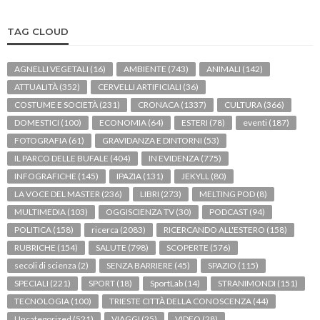
TAG CLOUD
AGNELLI VEGETALI
(16)
AMBIENTE
(743)
ANIMALI
(142)
ATTUALITÀ
(352)
CERVELLI ARTIFICIALI
(36)
COSTUME E SOCIETÀ
(231)
CRONACA
(1337)
CULTURA
(366)
DOMESTICI
(100)
ECONOMIA
(64)
ESTERI
(78)
eventi
(187)
FOTOGRAFIA
(61)
GRAVIDANZA E DINTORNI
(53)
IL PARCO DELLE BUFALE
(404)
IN EVIDENZA
(775)
INFOGRAFICHE
(145)
IPAZIA
(131)
JEKYLL
(80)
LA VOCE DEL MASTER
(236)
LIBRI
(273)
MELTING POD
(8)
MULTIMEDIA
(103)
OGGISCIENZA TV
(30)
PODCAST
(94)
POLITICA
(158)
ricerca
(2083)
RICERCANDO ALL'ESTERO
(158)
RUBRICHE
(154)
SALUTE
(798)
SCOPERTE
(576)
secoli di scienza
(2)
SENZA BARRIERE
(45)
SPAZIO
(115)
SPECIALI
(221)
SPORT
(18)
SportLab
(14)
STRANIMONDI
(151)
TECNOLOGIA
(100)
TRIESTE CITTÀ DELLA CONOSCENZA
(44)
Uncategorized
(521)
VIAGGI
(25)
VIDEO
(28)