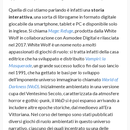
Quella di cui stiamo parlando è infatti una
storia
interattiva
, una sorta di librogame in formato digitale
giocabile da smartphone, tablet e PC e disponibile solo
in inglese. Si chiama
Mage: Refuge
, prodotta dalla White
Wolf in collaborazione con Asmodee Digital e rilasciata
nel 2017. White Wolf è un nome noto a molti
appassionati di giochi di ruolo: si tratta infatti della casa
editrice che ha sviluppato e distribuito
Vampiri: la
Masquerade
, un grande successo ludico fin dal suo lancio
nel 1991, che ha gettato le basi per lo sviluppo
dell’imponente universo immaginario chiamato
World of
Darkness (WoD)
. Inizialmente ambientato in una versione
cupa del Ventesimo Secolo, caratterizzata da atmosfere
horror e gothic-punk, il
WoD
si è poi espanso arrivando a
includere altre epoche storiche, dal medioevo all’Era
Vittoriana. Nel corso del tempo sono stati pubblicati
diversi giochi di ruolo ambientati in questo universo
narrativo, ciascuno dei quali incentrato su una delle