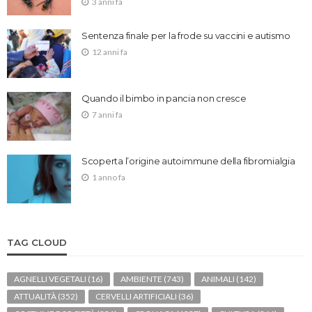
3 anni fa
Sentenza finale per la frode su vaccini e autismo
12 anni fa
Quando il bimbo in pancia non cresce
7 anni fa
Scoperta l’origine autoimmune della fibromialgia
1 anno fa
TAG CLOUD
AGNELLI VEGETALI
(16)
AMBIENTE
(743)
ANIMALI
(142)
ATTUALITÀ
(352)
CERVELLI ARTIFICIALI
(36)