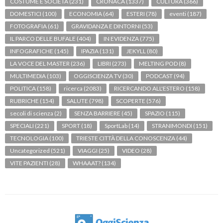
COSTUME E SOCIETÀ
(231)
CRONACA
(1337)
CULTURA
(366)
DOMESTICI
(100)
ECONOMIA
(64)
ESTERI
(78)
eventi
(187)
FOTOGRAFIA
(61)
GRAVIDANZA E DINTORNI
(53)
IL PARCO DELLE BUFALE
(404)
IN EVIDENZA
(775)
INFOGRAFICHE
(145)
IPAZIA
(131)
JEKYLL
(80)
LA VOCE DEL MASTER
(236)
LIBRI
(273)
MELTING POD
(8)
MULTIMEDIA
(103)
OGGISCIENZA TV
(30)
PODCAST
(94)
POLITICA
(158)
ricerca
(2083)
RICERCANDO ALL'ESTERO
(158)
RUBRICHE
(154)
SALUTE
(798)
SCOPERTE
(576)
secoli di scienza
(2)
SENZA BARRIERE
(45)
SPAZIO
(115)
SPECIALI
(221)
SPORT
(18)
SportLab
(14)
STRANIMONDI
(151)
TECNOLOGIA
(100)
TRIESTE CITTÀ DELLA CONOSCENZA
(44)
Uncategorized
(521)
VIAGGI
(25)
VIDEO
(28)
VITE PAZIENTI
(28)
WHAAAT?
(134)