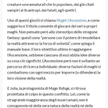
creature sovrannaturali che lo popolano, dai già citati
vampiri ai licantropi, dai fatati, agli spettri.
Uno di questi giochi si chiama
Maghi: l’Ascensione
, e come
suggerisce il titolo consente di giocare dei veri e propri
maghi. Non pensate però allo stereotipo dello stregone
fantasy: questi sono “persone con il potere di rimodellare
la realtà attraverso la forza di volontà”, come spiega il
manuale base. Il loro obiettivo ultimo è raggiungere
l’Ascensione, sebbene ciascuno di essi abbia idee diverse
su cosa ciò significhi. L’Ascensione però non è soltanto un
percorso di ricerca individuale: diverse fazioni di maghi si
combattono con ogni mezzo per imporre (o difendere) la
loro visione della realtà.
E Julia, la protagonista di
Mage: Refuge
, si ritrova
proiettata di colpo in questo conflitto. Lei, come la
stragrande maggioranza degli esseri umani, non è
consapevole né della vera natura della realtà né della