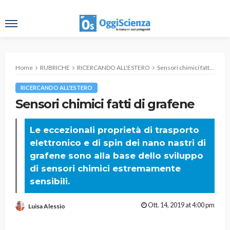
Home
RUBRICHE
RICERCANDO ALL'ESTERO
Sensori chimici fatti di grafene
RICERCANDO ALL'ESTERO
Sensori chimici fatti di grafene
Le eccezionali proprietà di trasporto
elettronico e di spin dei nano nastri di
grafene sono alla base dello sviluppo
di sensori chimici estremamente
sensibili.
Ott. 14, 2019 at 4:00 pm
Luisa Alessio