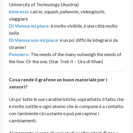
University of Technology (Austria)
Interessi:
calcio, squash, pallavolo, videogiochi,
viaggiare
Di Vienna mi piace:
è molto vivibile, è una città molto
bella
Di Vienna non mi piace:
è un po’ difficile integrarsi da
stranieri
Pensiero:
The needs of the many outweigh the needs of
the few. Or the one. (Star Trek II – L’ira di Khan)
Cosa rende il grafene un buon materiale per i
sensori?
Un po’ tutte le sue caratteristiche, soprattutto il fatto che
è molto sottile e ogni atomo che lo compone è a contatto
con l’ambiente circostante e può percepirne i
cambiamenti.
Al momento ci sono diversi studi su
rilevatori di gas
a