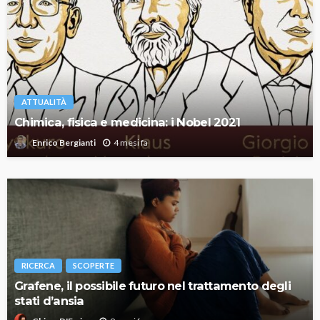
ATTUALITÀ
Chimica, fisica e medicina: i Nobel 2021
4 mesi fa
Enrico Bergianti
RICERCA
SCOPERTE
Grafene, il possibile futuro nel trattamento degli
stati d’ansia