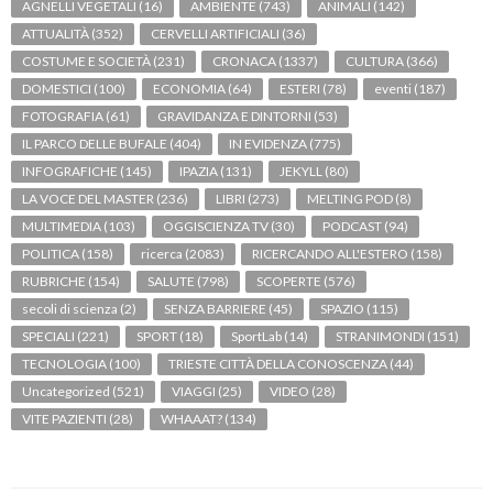
AGNELLI VEGETALI
(16)
AMBIENTE
(743)
ANIMALI
(142)
ATTUALITÀ
(352)
CERVELLI ARTIFICIALI
(36)
COSTUME E SOCIETÀ
(231)
CRONACA
(1337)
CULTURA
(366)
DOMESTICI
(100)
ECONOMIA
(64)
ESTERI
(78)
eventi
(187)
FOTOGRAFIA
(61)
GRAVIDANZA E DINTORNI
(53)
IL PARCO DELLE BUFALE
(404)
IN EVIDENZA
(775)
INFOGRAFICHE
(145)
IPAZIA
(131)
JEKYLL
(80)
LA VOCE DEL MASTER
(236)
LIBRI
(273)
MELTING POD
(8)
MULTIMEDIA
(103)
OGGISCIENZA TV
(30)
PODCAST
(94)
POLITICA
(158)
ricerca
(2083)
RICERCANDO ALL'ESTERO
(158)
RUBRICHE
(154)
SALUTE
(798)
SCOPERTE
(576)
secoli di scienza
(2)
SENZA BARRIERE
(45)
SPAZIO
(115)
SPECIALI
(221)
SPORT
(18)
SportLab
(14)
STRANIMONDI
(151)
TECNOLOGIA
(100)
TRIESTE CITTÀ DELLA CONOSCENZA
(44)
Uncategorized
(521)
VIAGGI
(25)
VIDEO
(28)
VITE PAZIENTI
(28)
WHAAAT?
(134)