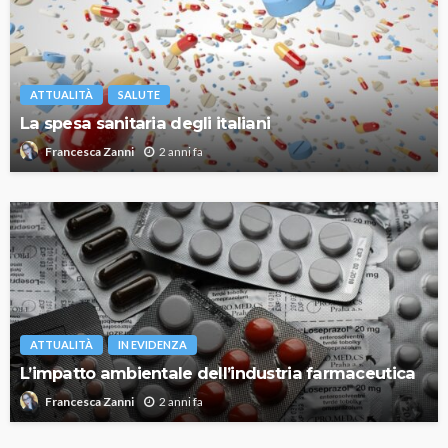
ATTUALITÀ
SALUTE
La spesa sanitaria degli italiani
2 anni fa
Francesca Zanni
ATTUALITÀ
IN EVIDENZA
L’impatto ambientale dell’industria farmaceutica
2 anni fa
Francesca Zanni