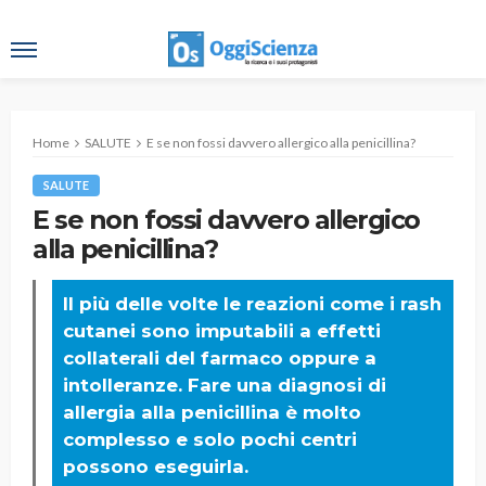
Home
SALUTE
E se non fossi davvero allergico alla penicillina?
SALUTE
E se non fossi davvero allergico
alla penicillina?
Il più delle volte le reazioni come i rash
cutanei sono imputabili a effetti
collaterali del farmaco oppure a
intolleranze. Fare una diagnosi di
allergia alla penicillina è molto
complesso e solo pochi centri
possono eseguirla.