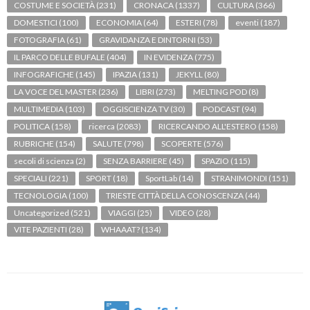
COSTUME E SOCIETÀ
(231)
CRONACA
(1337)
CULTURA
(366)
DOMESTICI
(100)
ECONOMIA
(64)
ESTERI
(78)
eventi
(187)
FOTOGRAFIA
(61)
GRAVIDANZA E DINTORNI
(53)
IL PARCO DELLE BUFALE
(404)
IN EVIDENZA
(775)
INFOGRAFICHE
(145)
IPAZIA
(131)
JEKYLL
(80)
LA VOCE DEL MASTER
(236)
LIBRI
(273)
MELTING POD
(8)
MULTIMEDIA
(103)
OGGISCIENZA TV
(30)
PODCAST
(94)
POLITICA
(158)
ricerca
(2083)
RICERCANDO ALL'ESTERO
(158)
RUBRICHE
(154)
SALUTE
(798)
SCOPERTE
(576)
secoli di scienza
(2)
SENZA BARRIERE
(45)
SPAZIO
(115)
SPECIALI
(221)
SPORT
(18)
SportLab
(14)
STRANIMONDI
(151)
TECNOLOGIA
(100)
TRIESTE CITTÀ DELLA CONOSCENZA
(44)
Uncategorized
(521)
VIAGGI
(25)
VIDEO
(28)
VITE PAZIENTI
(28)
WHAAAT?
(134)