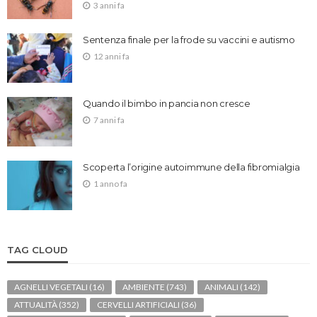
3 anni fa
Sentenza finale per la frode su vaccini e autismo
12 anni fa
Quando il bimbo in pancia non cresce
7 anni fa
Scoperta l’origine autoimmune della fibromialgia
1 anno fa
TAG CLOUD
AGNELLI VEGETALI
(16)
AMBIENTE
(743)
ANIMALI
(142)
ATTUALITÀ
(352)
CERVELLI ARTIFICIALI
(36)