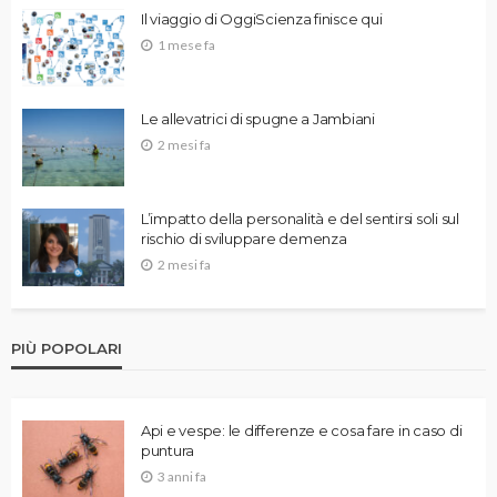
Il viaggio di OggiScienza finisce qui
1 mese fa
Le allevatrici di spugne a Jambiani
2 mesi fa
L’impatto della personalità e del sentirsi soli sul
rischio di sviluppare demenza
2 mesi fa
PIÙ POPOLARI
Api e vespe: le differenze e cosa fare in caso di
puntura
3 anni fa