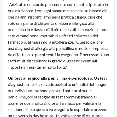
“Anzitutto concordo pienamente con quanto riportato in
questa ricerca. I colleghi hanno messo nero su bianco ciò
che da anni riscontriamo nella pratica clinica, cioè che
solo una parte di chi pensa di essere allergico alla
penicillina lo è davvero”. Il più delle volte le reazioni come
rash cutanei sono imputabili a effetti collaterali del
farmaco o, al massimo, a intolleranze. “Questo perché
una diagnosi di allergia alla penicillina è molto complessa
da effettuare e pochi centri la eseguono. È necessario uno
staff multidisciplinare in grado di gestire eventuali
risposte immunitarie molto forti.”
Un test allergico alla penicillina è pericoloso
. Un test
diagnostico serio prevede anzitutto un’analisi del sangue
per individuare se sono presenti anticorpi per le
penicilline, poi si esegue un test somministrando al
paziente dosi molto diluite di farmaco per valutare la
reazione. Tutto questo va eseguito in ospedale e prevede
un ricovero in day hospital, talvolta anche di più giorni,