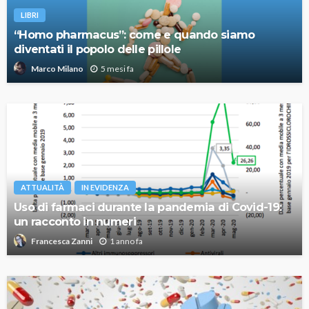
LIBRI
“Homo pharmacus”: come e quando siamo
diventati il popolo delle pillole
5 mesi fa
Marco Milano
ATTUALITÀ
IN EVIDENZA
Uso di farmaci durante la pandemia di Covid-19:
un racconto in numeri
1 anno fa
Francesca Zanni