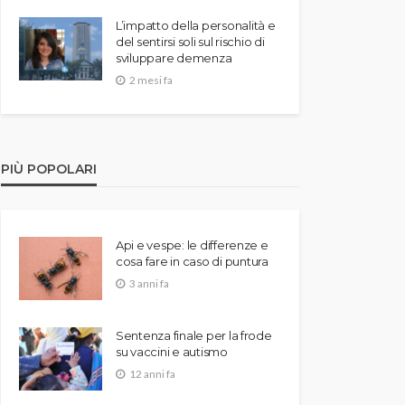
L’impatto della personalità e
del sentirsi soli sul rischio di
sviluppare demenza
2 mesi fa
PIÙ POPOLARI
Api e vespe: le differenze e
cosa fare in caso di puntura
3 anni fa
Sentenza finale per la frode
su vaccini e autismo
12 anni fa