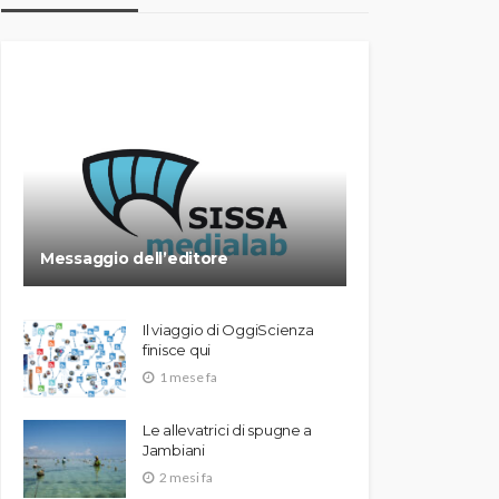
Messaggio dell’editore
Il viaggio di OggiScienza
finisce qui
1 mese fa
Le allevatrici di spugne a
Jambiani
2 mesi fa