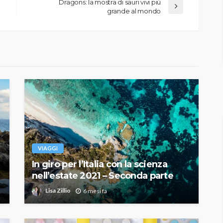
Dragons: la mostra di sauri vivi più
grande al mondo
VIAGGI
In giro per l’Italia con la scienza
nell’estate 2021 – Seconda parte
Lisa Zillio
6 mesi fa