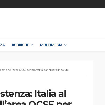
NZA
RUBRICHE
MULTIMEDIA
o posto nell’area OCSE per mortalità e anni persi in salute
tenza: Italia al
ll’area OCSE per