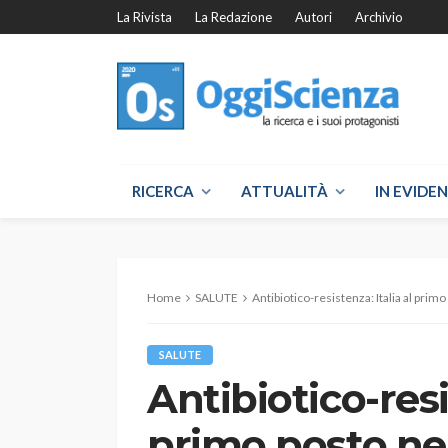
La Rivista
La Redazione
Autori
Archivio
RICERCA
ATTUALITÀ
IN EVIDE
Home
SALUTE
Antibiotico-resistenza: Italia al prim
SALUTE
Antibiotico-resis
primo posto ne