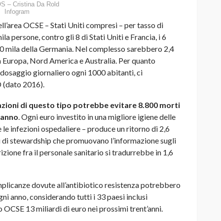
 – Cristina Da Rold
Infogram
nell’area OCSE – Stati Uniti compresi – per tasso di
a persone, contro gli 8 di Stati Uniti e Francia, i 6
 100 mila della Germania. Nel complesso sarebbero 2,4
fra Europa, Nord America e Australia. Per quanto
i dosaggio giornaliero ogni 1000 abitanti, ci
 (dato 2016).
azioni di questo tipo potrebbe evitare 8.800 morti
i anno
. Ogni euro investito in una migliore igiene delle
 le infezioni ospedaliere – produce un ritorno di 2,6
 di stewardship che promuovano l’informazione sugli
izione fra il personale sanitario si tradurrebbe in 1,6
plicanze dovute all’antibiotico resistenza potrebbero
ogni anno, considerando tutti i 33 paesi inclusi
do OCSE 13 miliardi di euro nei prossimi trent’anni.