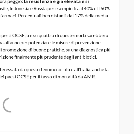
cora peggio:
la resistenza è già elevata e si
rasile, Indonesia e Russia per esempio fra il 40% e il 60%
i farmaci. Percentuali ben distanti dal 17% della media
esperti OCSE, tre su quattro di queste morti sarebbero
sona all’anno per potenziare le misure di prevenzione
i promozione di buone pratiche, su una diagnostica più
rizione finalmente più prudente degli antibiotici.
ressata da questo fenomeno: oltre all’Italia, anche la
 dei paesi OCSE per il tasso di mortalità da AMR.