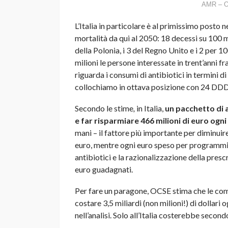
AMR – OS
L’Italia in particolare è al primissimo posto 
mortalità da qui al 2050: 18 decessi su 100 mil
della Polonia, i 3 del Regno Unito e i 2 per
milioni le persone interessate in trent’anni 
riguarda i consumi di antibiotici in termini d
collochiamo in ottava posizione con 24 DDD
Secondo le stime
,
in Italia,
un pacchetto di 
e far risparmiare 466 milioni di euro ogn
mani – il fattore più importante per diminuire
euro, mentre ogni euro speso per programmi
antibiotici e la razionalizzazione della prescr
euro guadagnati.
Per fare un paragone, OCSE stima che le com
costare 3,5 miliardi (non milioni!) di dollari 
nell’analisi. Solo all’Italia costerebbe secon