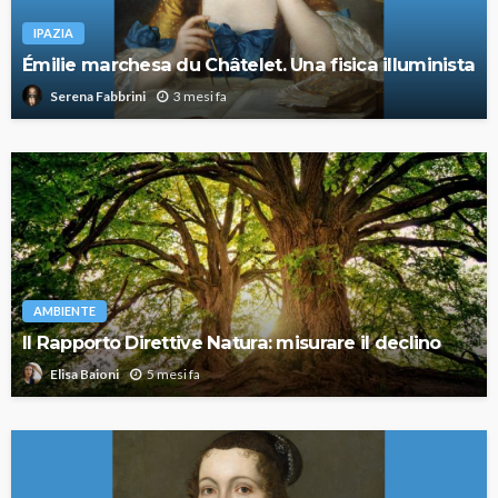
IPAZIA
Émilie marchesa du Châtelet. Una fisica illuminista
3 mesi fa
Serena Fabbrini
AMBIENTE
Il Rapporto Direttive Natura: misurare il declino
5 mesi fa
Elisa Baioni