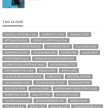
TAG CLOUD
AGNELLI VEGETALI
(16)
AMBIENTE
(743)
ANIMALI
(142)
ATTUALITÀ
(352)
CERVELLI ARTIFICIALI
(36)
COSTUME E SOCIETÀ
(231)
CRONACA
(1337)
CULTURA
(366)
DOMESTICI
(100)
ECONOMIA
(64)
ESTERI
(78)
eventi
(187)
FOTOGRAFIA
(61)
GRAVIDANZA E DINTORNI
(53)
IL PARCO DELLE BUFALE
(404)
IN EVIDENZA
(775)
INFOGRAFICHE
(145)
IPAZIA
(131)
JEKYLL
(80)
LA VOCE DEL MASTER
(236)
LIBRI
(273)
MELTING POD
(8)
MULTIMEDIA
(103)
OGGISCIENZA TV
(30)
PODCAST
(94)
POLITICA
(158)
ricerca
(2083)
RICERCANDO ALL'ESTERO
(158)
RUBRICHE
(154)
SALUTE
(798)
SCOPERTE
(576)
secoli di scienza
(2)
SENZA BARRIERE
(45)
SPAZIO
(115)
SPECIALI
(221)
SPORT
(18)
SportLab
(14)
STRANIMONDI
(151)