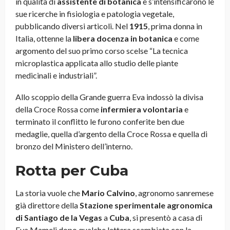
in qualità di
assistente di botanica
e s’intensificarono le
sue ricerche in fisiologia e patologia vegetale,
pubblicando diversi articoli. Nel
1915
, prima donna in
Italia, ottenne la
libera docenza in botanica
e come
argomento del suo primo corso scelse “La tecnica
microplastica applicata allo studio delle piante
medicinali e industriali”.
Allo scoppio della Grande guerra Eva indossò la divisa
della Croce Rossa come
infermiera volontaria
e
terminato il conflitto le furono conferite ben due
medaglie, quella d’argento della Croce Rossa e quella di
bronzo del Ministero dell’interno.
Rotta per Cuba
La storia vuole che
Mario Calvino
, agronomo sanremese
già direttore della
Stazione sperimentale agronomica
di Santiago de la Vegas
a
Cuba
, si presentò a casa di
Eva Mameli dopo qualche lettera scambiata con la