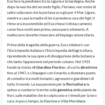
Eva fece la pendolare tra la Liguria e la Sardegna. Anche
dopo la nascita del secondo figlio, Floriano, non smise di
salire sulla nave che la portava su e giù per il Mar Ligure,
mentre a casa la madre di lei si prendeva cura dei figli. Il
ritmo era insostenibile ed Eva chiese il distaccamento
come fece molti anni prima, senza però ottenerlo. A
malincuore dovette rinunciare all’impiego universitario.
Prima della tragedia della guerra, Eva collaborò con
l’Enciclopedia italiana e l’Enciclopedia dell’agricoltura,
riprendendo la sua opera di divulgazione della botanica
che tanto l’appassionò nel periodo cubano. Nel 1931
fondò la rivista
«Il Giardino Fiorito»
, di cui fu
direttrice
fino al 1947, e s’impegnò con il marito a diventare punto
di contatto tra molti botanici, agronomi e giardinieri di
tutto il mondo. La sua passione per la
floricultura
la
spinse a condurre ricerche sulla
genetica
delle piante da
fiori, sulle malattie che le colpiscono e i rimedi per la loro
cura. In poco tempo, la Stazione e Villa Meridiana