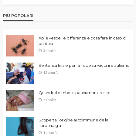
PIÙ POPOLARI
Api e vespe: le differenze e cosa fare in caso di
puntura
3 anni fa
Sentenza finale per la frode su vaccini e autismo
12 anni fa
Quando il bimbo in pancia non cresce
7 anni fa
Scoperta l’origine autoimmune della
fibromialgia
1 anno fa