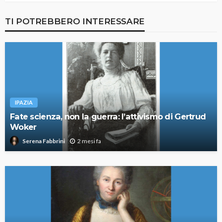
TI POTREBBERO INTERESSARE
IPAZIA
Fate scienza, non la guerra: l’attivismo di Gertrud
Woker
2 mesi fa
Serena Fabbrini