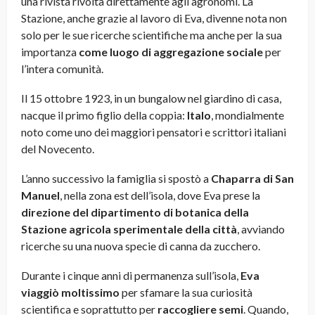
una rivista rivolta direttamente agli agronomi. La
Stazione, anche grazie al lavoro di Eva, divenne nota non
solo per le sue ricerche scientifiche ma anche per la sua
importanza
come luogo di aggregazione sociale
per
l’intera comunità.
Il 15 ottobre 1923, in un bungalow nel giardino di casa,
nacque il primo figlio della coppia:
Italo
, mondialmente
noto come uno dei maggiori pensatori e scrittori italiani
del Novecento.
L’anno successivo la famiglia si spostò a
Chaparra di San
Manuel
, nella zona est dell’isola, dove Eva prese la
direzione del dipartimento di botanica della
Stazione agricola sperimentale della città
, avviando
ricerche su una nuova specie di canna da zucchero.
Durante i cinque anni di permanenza sull’isola,
Eva
viaggiò moltissimo
per sfamare la sua curiosità
scientifica e soprattutto per
raccogliere semi
. Quando,