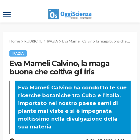
Home
RUBRICHE
IPAZIA
Eva Mameli Calvino, la maga buona che coltiva gli iris
IPAZIA
Eva Mameli Calvino, la maga
buona che coltiva gli iris
Eva Mameli Calvino ha condotto le sue
ricerche botaniche tra Cuba e l’Italia,
importato nel nostro paese semi di
piante mai viste e si è impegnata
moltissimo nella divulgazione della
sua materia