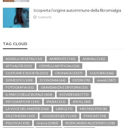
Scoperta l’origine autoimmune della fibromialgia
1 anno fa
TAG CLOUD
AGNELLI VEGETALI
(16)
AMBIENTE
(743)
ANIMALI
(142)
ATTUALITÀ
(352)
CERVELLI ARTIFICIALI
(36)
COSTUME E SOCIETÀ
(231)
CRONACA
(1337)
CULTURA
(366)
DOMESTICI
(100)
ECONOMIA
(64)
ESTERI
(78)
eventi
(187)
FOTOGRAFIA
(61)
GRAVIDANZA E DINTORNI
(53)
IL PARCO DELLE BUFALE
(404)
IN EVIDENZA
(775)
INFOGRAFICHE
(145)
IPAZIA
(131)
JEKYLL
(80)
LA VOCE DEL MASTER
(236)
LIBRI
(273)
MELTING POD
(8)
MULTIMEDIA
(103)
OGGISCIENZA TV
(30)
PODCAST
(94)
POLITICA
(158)
ricerca
(2083)
RICERCANDO ALL'ESTERO
(158)