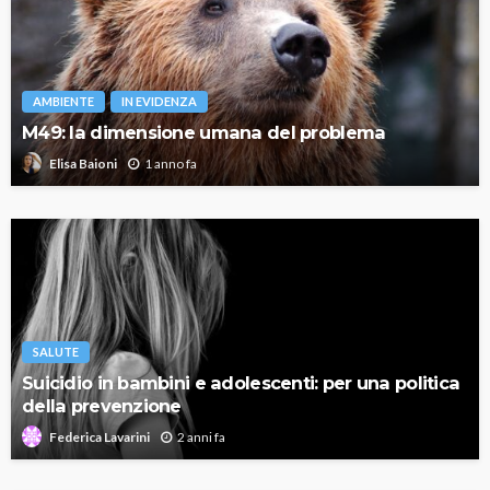
AMBIENTE
IN EVIDENZA
M49: la dimensione umana del problema
1 anno fa
Elisa Baioni
SALUTE
Suicidio in bambini e adolescenti: per una politica
della prevenzione
2 anni fa
Federica Lavarini