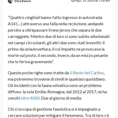
Ago. 19, 2020 at 7:00 am
Elisa Baioni
“Quattro cinghiali hanno fatto ingresso in autostrada
A14 (…) attraverso una falla nella recinzione, andando
persino a oltrepassare il new jersey che separa le due
carreggiate. Mentre due di loro si sono subito allontanati
nei campi circostanti, gli altri due sono stati investiti: il
primo da un’autovettura, il cui impatto ne provocava la
morte sul posto, il secondo, invece, da un mezzo pesante
che lo feriva gravemente”.
Queste poche righe sono tratte da
Il Resto del Carlino
,
ma potremmo trovarne di simili in qualsiasi quotidiano.
Gli incidenti con la fauna selvatica sono un problema
diffuso: la sola Emilia-Romagna, dal 2012 al 2017, ne ha
censiti
oltre 4000
. Due al giorno di media.
Chi si occupa di gestione faunistica si è impegnato a
cercare soluzioni per mitigare il fenomeno. Tra di loro c’è