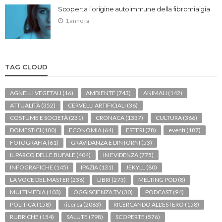
Scoperta l’origine autoimmune della fibromialgia
1 anno fa
TAG CLOUD
AGNELLI VEGETALI
(16)
AMBIENTE
(743)
ANIMALI
(142)
ATTUALITÀ
(352)
CERVELLI ARTIFICIALI
(36)
COSTUME E SOCIETÀ
(231)
CRONACA
(1337)
CULTURA
(366)
DOMESTICI
(100)
ECONOMIA
(64)
ESTERI
(78)
eventi
(187)
FOTOGRAFIA
(61)
GRAVIDANZA E DINTORNI
(53)
IL PARCO DELLE BUFALE
(404)
IN EVIDENZA
(775)
INFOGRAFICHE
(145)
IPAZIA
(131)
JEKYLL
(80)
LA VOCE DEL MASTER
(236)
LIBRI
(273)
MELTING POD
(8)
MULTIMEDIA
(103)
OGGISCIENZA TV
(30)
PODCAST
(94)
POLITICA
(158)
ricerca
(2083)
RICERCANDO ALL'ESTERO
(158)
RUBRICHE
(154)
SALUTE
(798)
SCOPERTE
(576)