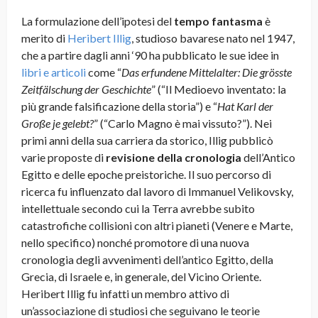
La formulazione dell’ipotesi del
tempo fantasma
è
merito di
Heribert Illig
, studioso bavarese nato nel 1947,
che a partire dagli anni ‘90 ha pubblicato le sue idee in
libri e articoli
come “
Das erfundene Mittelalter: Die grösste
Zeitfälschung der Geschichte
” (“Il Medioevo inventato: la
più grande falsificazione della storia”) e “
Hat Karl der
Große je gelebt?
” (“Carlo Magno è mai vissuto?”). Nei
primi anni della sua carriera da storico, Illig pubblicò
varie proposte di
revisione della cronologia
dell’Antico
Egitto e delle epoche preistoriche. Il suo percorso di
ricerca fu influenzato dal lavoro di Immanuel Velikovsky,
intellettuale secondo cui la Terra avrebbe subito
catastrofiche collisioni con altri pianeti (Venere e Marte,
nello specifico) nonché promotore di una nuova
cronologia degli avvenimenti dell’antico Egitto, della
Grecia, di Israele e, in generale, del Vicino Oriente.
Heribert Illig fu infatti un membro attivo di
un’associazione di studiosi che seguivano le teorie