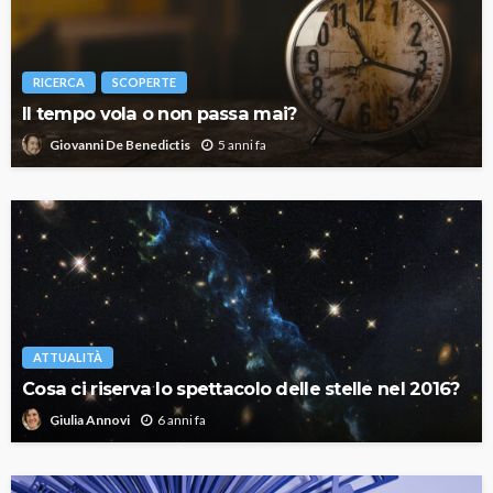
RICERCA
SCOPERTE
Il tempo vola o non passa mai?
5 anni fa
Giovanni De Benedictis
ATTUALITÀ
Cosa ci riserva lo spettacolo delle stelle nel 2016?
6 anni fa
Giulia Annovi