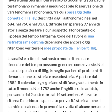
testimoniano in maniera inequivocabile l’osservazione di
vari fenomeni astronomici, fra cui i
passaggi della
cometa di Halley
, descritta dagli astronomi cinesi nel
684, nel 760 e nel 837. È difficile far sparire 297 anni di
storia senza destare alcun sospetto. Nonostante ciò,
l’ipotesi del tempo fantasma gode del favore di
una
ristrettissima cerchia
di persone che ancora oggi
ritengono veritiere le
idee proposte da Heribert Illig
.
Le analisi e i ritocchi sul nostro modo di ordinare
l’incedere del tempo possono generare controversie. Nel
caso del pensiero di Illig, è meglio parlare di problemi di
demarcazione tra storia e pseudostoria. A partire dal
1582, il calendario gregoriano si diffuse gradualmente in
tutto il mondo. Nel 1752 anche l’Inghilterra lo adottò,
passando dal 2 settembre al 14 settembre.
Alle volte
ritorna l’aneddoto – spacciato per verità storica – che il
cambio di calendario provocò la rivolta di alcune persone