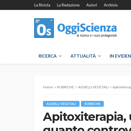
La Rivista
La Redazione
Autori
Archivio
RICERCA
ATTUALITÀ
IN EVIDE
Home
RUBRICHE
AGNELLI VEGETALI
Apitoxitera
AGNELLI VEGETALI
RUBRICHE
Apitoxiterapia,
quanto controv