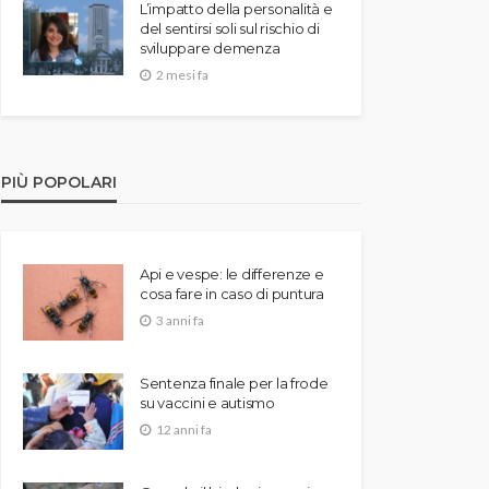
L’impatto della personalità e
del sentirsi soli sul rischio di
sviluppare demenza
2 mesi fa
PIÙ POPOLARI
Api e vespe: le differenze e
cosa fare in caso di puntura
3 anni fa
Sentenza finale per la frode
su vaccini e autismo
12 anni fa