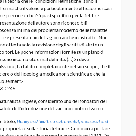
la teoria che le “condizioni reumatiche” sono il
 afferma che il veleno è particolarmente efficace nei casi
ide precoce e che è “quasi specifico per la febbre
presentazione dell’autore sono riconoscibili
scenza intima del problema moderno delle malattie
re è presentato in dettaglio o anche in astratto. Non
ne offerta solo la revisione degli scritti di altri e un
coltori. Le poche informazioni fornite su un piano di
 sono incomplete e mal definite. (…) Si deve
issione, ha fallito completamente nel suo scopo, che il
clore o dell’ideologia medica non scientifica e che la
suo Jenner*.»
48-1249.
naturalista inglese, considerato uno dei fondatori del
ile dell’introduzione del vaccino contro il vaiolo.
 titolo,
Honey and health; a nutrimental, medicinal and
le proprietà e sulla storia del miele. Continuò a portare
itoxiterapia fino alla sua morte, avvenuta nel 1942. Da