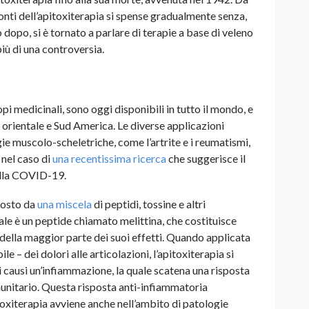
onti dell’apitoxiterapia si spense gradualmente senza,
 dopo, si è tornato a parlare di terapie a base di veleno
iù di una controversia.
copi medicinali, sono oggi disponibili in tutto il mondo, e
 orientale e Sud America. Le diverse applicazioni
ie muscolo-scheletriche, come l’artrite e i reumatismi,
 nel caso di
una recentissima ricerca
che suggerisce il
alla COVID-19.
mposto da
una miscela
di peptidi, tossine e altri
le è un peptide chiamato melittina, che costituisce
della maggior parte dei suoi effetti.
Quando applicata
e – dei dolori alle articolazioni, l’apitoxiterapia si
api causi un’infiammazione, la quale scatena una risposta
unitario. Questa risposta anti-infiammatoria
oxiterapia avviene anche nell’ambito di patologie