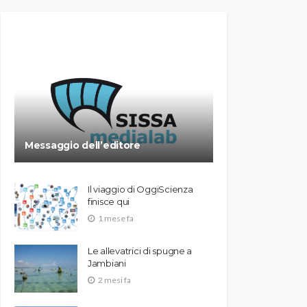
Messaggio dell’editore
Il viaggio di OggiScienza
finisce qui
1 mese fa
Le allevatrici di spugne a
Jambiani
2 mesi fa