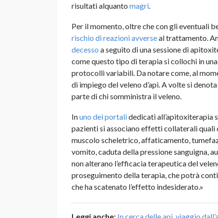
risultati alquanto
magri
.
Per il momento, oltre che con gli eventuali be
rischio di reazioni avverse
al trattamento. An
decesso
a seguito di una sessione di apitox
come questo tipo di terapia si collochi in un
protocolli variabili. Da notare come, al mo
di impiego del veleno d’api. A volte si denot
parte di chi somministra il veleno.
In
uno dei portali
dedicati all’apitoxiterapia s
pazienti si associano effetti collaterali quali 
muscolo scheletrico, affaticamento, tumefazi
vomito, caduta della pressione sanguigna, a
non alterano l’efficacia terapeutica del vele
proseguimento della terapia, che potrà contin
che ha scatenato l’effetto indesiderato.»
Leggi anche:
In cerca delle api, viaggio dall