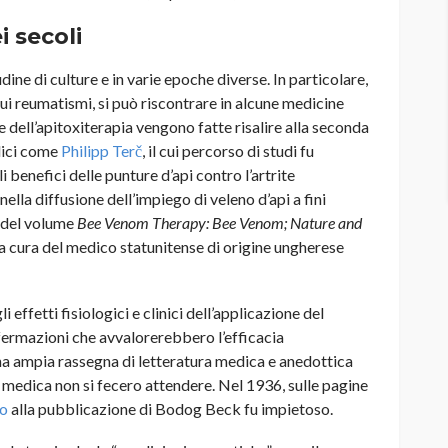
i secoli
dine di culture e in varie epoche diverse. In particolare,
 sui reumatismi, si può riscontrare in alcune medicine
 dell’apitoxiterapia vengono fatte risalire alla seconda
dici come
Philipp Terč
, il cui percorso di studi fu
 benefici delle punture d’api contro l’artrite
lla diffusione dell’impiego di veleno d’api a fini
, del volume
Bee Venom Therapy: Bee Venom; Nature and
a cura del medico statunitense di origine ungherese
 effetti fisiologici e clinici dell’applicazione del
affermazioni che avvalorerebbero l’efficacia
una ampia rassegna di letteratura medica e anedottica
à medica non si fecero attendere. Nel 1936, sulle pagine
o
alla pubblicazione di Bodog Beck fu impietoso.