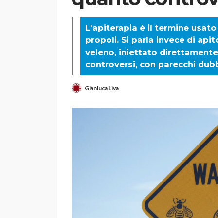
L'apiterapia è il termine usat
propoli. Si parla invece di api
veleno, iniettato direttamente 
controversi, con parecchi dubb
Gianluca Liva