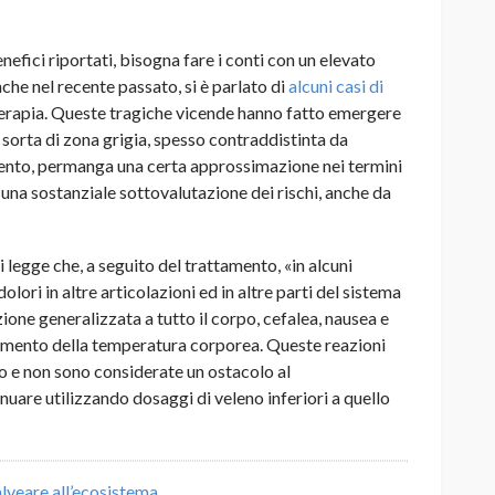
nefici riportati, bisogna fare i conti con un elevato
che nel recente passato, si è parlato di
alcuni
casi di
iterapia. Queste tragiche vicende hanno fatto emergere
a sorta di zona grigia, spesso contraddistinta da
mento, permanga una certa approssimazione nei termini
a una sostanziale sottovalutazione dei rischi, anche da
i legge che, a seguito del trattamento, «
in alcuni
dolori in altre articolazioni ed in altre parti del sistema
one generalizzata a tutto il corpo, cefalea, nausea e
umento della temperatura corporea. Queste reazioni
no e non sono considerate un ostacolo al
uare utilizzando dosaggi di veleno inferiori a quello
’alveare all’ecosistema