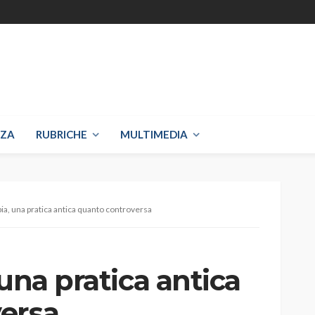
NZA
RUBRICHE
MULTIMEDIA
pia, una pratica antica quanto controversa
 una pratica antica
ersa