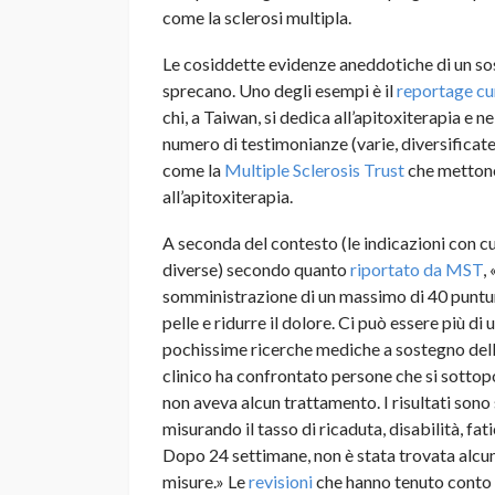
come la sclerosi multipla.
Le cosiddette evidenze aneddotiche di un sos
sprecano. Uno degli esempi è il
reportage cu
chi, a Taiwan, si dedica all’apitoxiterapia e n
numero di testimonianze (varie, diversificate
come la
Multiple Sclerosis Trust
che mettono
all’apitoxiterapia.
A seconda del contesto (le indicazioni con c
diverse) secondo quanto
riportato da MST
,
somministrazione di un massimo di 40 punture 
pelle e ridurre il dolore. Ci può essere più di
pochissime ricerche mediche a sostegno della
clinico ha confrontato persone che si sotto
non aveva alcun trattamento. I risultati sono
misurando il tasso di ricaduta, disabilità, fati
Dopo 24 settimane, non è stata trovata alcun
misure.» Le
revisioni
che hanno tenuto conto d