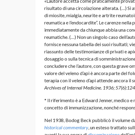
«L’autore accetta come praticamente provata 
risultato di una circolazione alterata. (…) Si
di miosite, mialgia, neurite e artrite reumato
reumatica e l’endocardite”. Le carenze nella 
immediatamente da chiunque abbia una cono
reumatiche. (…) Non un singolo caso dell’auto
fornisce nessuna tabella dei suoi risultati; vie
riassunto delle testimonianze di privati e api
dosaggio o sulla tecnica di somministrazione
concludere che l’autore, con questa grave om
valore del veleno d’api è ancora parte del fol
terapia con il veleno d’api attende ancora il 
Archives of Internal Medicine. 1936; 57(6):12
* Il riferimento è a Edward Jenner, medico e 
concetto di immunizzazione, nonché responsab
Nel 1938, Bodog Beck pubblicò il volume dal
historical commentary
, un esteso trattato sul
avanti la sua opera di
disseminazione
dell’ap