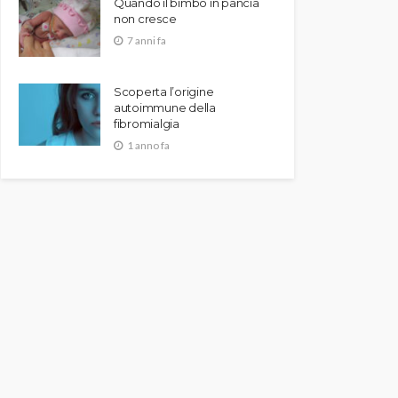
Quando il bimbo in pancia
non cresce
7 anni fa
Scoperta l’origine
autoimmune della
fibromialgia
1 anno fa