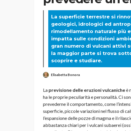
La superficie terrestre si rin
geologici, idrologici ed antrop
rimodellamento naturale più e
impatta sulle condizioni ambie
gran numero di vulcani attivi s
la maggior parte si trova sotto 
scoprire e studiare.
Elisabetta Bonora
La
previsione delle eruzioni vulcaniche
è 
ha le proprie peculiarità e personalità. Ci so
prevederne il comportamento, come l’intensità
superficie, piccole variazioni nel flusso di ca
l’espansione delle pozze di magma e il rilasc
abbastanza chiari per i vulcani subaerei (ossi