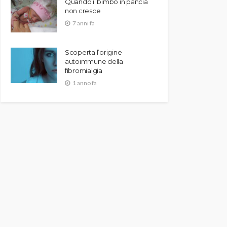
Quando il bimbo in pancia
non cresce
7 anni fa
Scoperta l’origine
autoimmune della
fibromialgia
1 anno fa