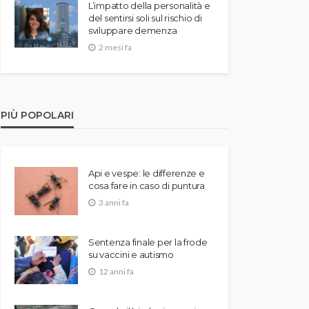
L’impatto della personalità e
del sentirsi soli sul rischio di
sviluppare demenza
2 mesi fa
PIÙ POPOLARI
Api e vespe: le differenze e
cosa fare in caso di puntura
3 anni fa
Sentenza finale per la frode
su vaccini e autismo
12 anni fa