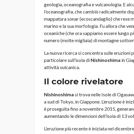
geologia, oceanografia e vulcanologia. E alc
l’oceanografia, che cambiò radicalmente dop
mappatura sonar (ecoscandaglio) che rese mo
marino e la sua morfologia. Fu allora che ven
oceaniche (che ora sappiamo essere lungo più
numero (molte migliaia) di montagne sottomar
La nuova ricerca si concentra sulle eruzioni pr
particolare sull’isola di
Nishinoshima
in Gia
attività vulcanica.
Il colore rivelatore
Nishinoshima
si trova nelle Isole di Ogasaw
a sud di Tokyo, in Giappone. L’eruzione è in
è proseguita fino a novembre 2015, generan
aumentando le dimensioni dell’isola di 13 vol
L’eruzione più recente è iniziata nel dicembr