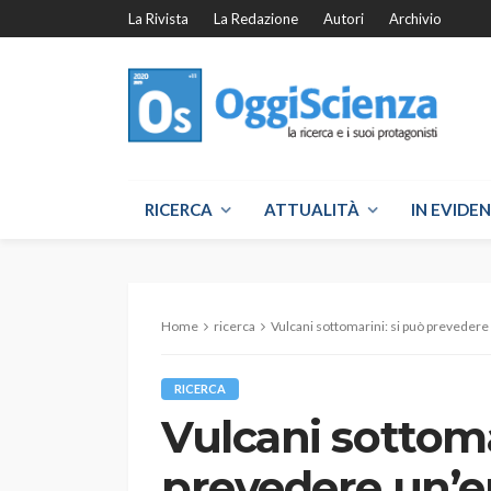
La Rivista
La Redazione
Autori
Archivio
RICERCA
ATTUALITÀ
IN EVIDE
Home
ricerca
Vulcani sottomarini: si può prevedere
RICERCA
Vulcani sottoma
prevedere un’e