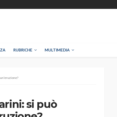
NZA
RUBRICHE
MULTIMEDIA
 un’eruzione?
rini: si può
ruzione?