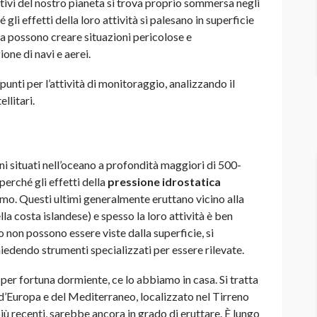
tivi del nostro pianeta si trova proprio sommersa negli
gli effetti della loro attività si palesano in superficie
ma possono creare situazioni pericolose e
one di navi e aerei.
unti per l’attività di monitoraggio, analizzando il
llitari.
ni situati nell’oceano a profondità maggiori di 500-
perché gli effetti della
pressione idrostatica
mo. Questi ultimi generalmente eruttano vicino alla
lla costa islandese) e spesso la loro attività è ben
to non possono essere viste dalla superficie, si
hiedendo strumenti specializzati per essere rilevate.
er fortuna dormiente, ce lo abbiamo in casa. Si tratta
d’Europa e del Mediterraneo, localizzato nel Tirreno
iù recenti, sarebbe ancora in grado di eruttare. È lungo