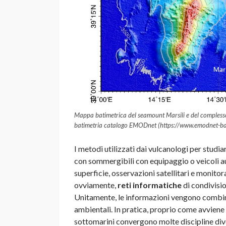
Mappa batimetrica del seamount Marsili e del complesso
batimetria catalogo EMODnet (https://www.emodnet-ba
I metodi utilizzati dai vulcanologi per studia
con sommergibili con equipaggio o veicoli a
superficie, osservazioni satellitari e monito
ovviamente,
reti informatiche
di condivisio
Unitamente, le informazioni vengono combin
ambientali. In pratica, proprio come avviene in
sottomarini convergono molte discipline dive