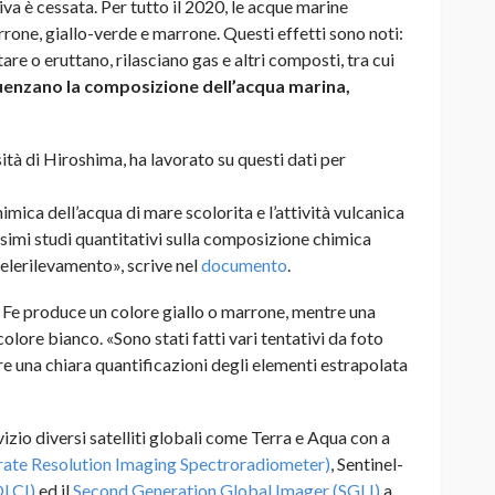
va è cessata. Per tutto il 2020, le acque marine
rone, giallo-verde e marrone. Questi effetti sono noti:
re o eruttano, rilasciano gas e altri composti, tra cui
luenzano la composizione dell’acqua marina,
ità di Hiroshima, ha lavorato su questi dati per
mica dell’acqua di mare scolorita e l’attività vulcanica
ssimi studi quantitativi sulla composizione chimica
telerilevamento», scrive nel
documento
.
Fe produce un colore giallo o marrone, mentre una
lore bianco. «Sono stati fatti vari tentativi da foto
re una chiara quantificazioni degli elementi estrapolata
rvizio diversi satelliti globali come Terra e Aqua con a
te Resolution Imaging Spectroradiometer)
, Sentinel-
OLCI)
ed il
Second Generation Global Imager (SGLI)
a