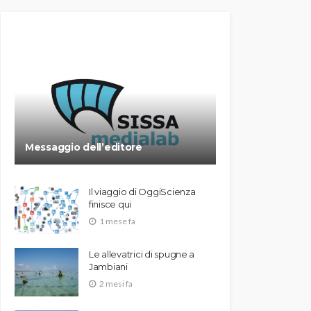
Messaggio dell’editore
Il viaggio di OggiScienza
finisce qui
1 mese fa
Le allevatrici di spugne a
Jambiani
2 mesi fa