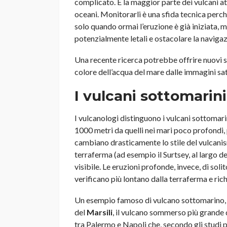
complicato. E la maggior parte dei vulcani at
oceani. Monitorarli è una sfida tecnica perché 
solo quando ormai l’eruzione è già iniziata, 
potenzialmente letali e ostacolare la navigazi
Una recente ricerca potrebbe offrire nuovi sp
colore dell’acqua del mare dalle immagini sate
I vulcani sottomarini
I vulcanologi distinguono i vulcani sottomari
1000 metri da quelli nei mari poco profondi, 
cambiano drasticamente lo stile del vulcanis
terraferma (ad esempio il Surtsey, al largo de
visibile. Le eruzioni profonde, invece, di soli
verificano più lontano dalla terraferma e ric
Un esempio famoso di vulcano sottomarino, p
del
Marsili
, il vulcano sommerso più grande 
tra Palermo e Napoli che, secondo gli studi p