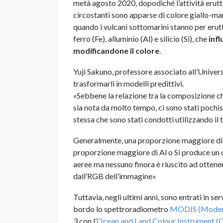
metà agosto 2020, dopodiché l’attività erutti
circostanti sono apparse di colore giallo-mar
quando i vulcani sottomarini stanno per erutta
ferro (Fe), alluminio (Al) e silicio (Si), che
inf
modificandone il colore
.
Yuji Sakuno, professore associato all’Univers
trasformarli in modelli predittivi.
«Sebbene la relazione tra la composizione chi
sia nota da molto tempo, ci sono stati pochi
stessa che sono stati condotti utilizzando il 
Generalmente, una proporzione maggiore di 
proporzione maggiore di Al o Si produce un co
aeree ma nessuno finora è riuscito ad ottene
dall’RGB dell’immagine»
Tuttavia, negli ultimi anni, sono entrati in se
bordo lo spettroradiometro
MODIS (Modera
3 con l’
Ocean and Land Colour Instrument (