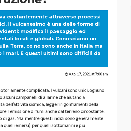
nova costantemente attraverso processi
ici. Il vulcanesimo è una delle forme di
videnti: modifica il paesaggio ed
ntali locali e globali. Conosciamo un
ulla Terra, ce ne sono anche in Italia ma
i mari. E questi ultimi sono difficili da
Ago. 17, 2021 at 7:00 am
notoriamente complicata. I vulcani sono unici, ognuno
no alcuni campanelli di allarme che aiutano a
 dell’attività sismica, leggeri rigonfiamenti della
lore, l’emissione di fumi anche dal terreno circostante,
io di gas. Ma, mentre questi indizi sono generalmente
a quelli emersi), per quelli sottomarini è più