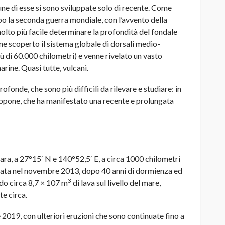
une di esse si sono sviluppate solo di recente. Come
o la seconda guerra mondiale, con l’avvento della
lto più facile determinare la profondità del fondale
ne scoperto il sistema globale di dorsali medio-
 di 60.000 chilometri) e venne rivelato un vasto
ine. Quasi tutte, vulcani.
ofonde, che sono più difficili da rilevare e studiare: in
ppone, che ha manifestato una recente e prolungata
ara, a 27°15′ N e 140°52,5′ E, a circa 1000 chilometri
iziata nel novembre 2013, dopo 40 anni di dormienza ed
3
do circa 8,7 × 107 m
di lava sul livello del mare,
te circa.
e 2019, con ulteriori eruzioni che sono continuate fino a