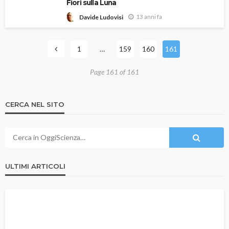
Fiori sulla Luna
13 anni fa
Davide Ludovisi
1
…
159
160
161
Page 161 of 161
CERCA NEL SITO
ULTIMI ARTICOLI