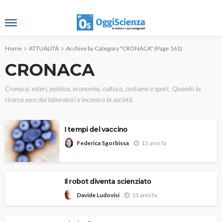
Home
ATTUALITÀ
Archive by Category "CRONACA"
(Page 161)
CRONACA
Cronaca, esteri, politica, economia, cultura, costume e sport. Quando la
ricerca esce dai laboratori e incontra la società.
I tempi del vaccino
13 anni fa
Federica Sgorbissa
Il robot diventa scienziato
13 anni fa
Davide Ludovisi