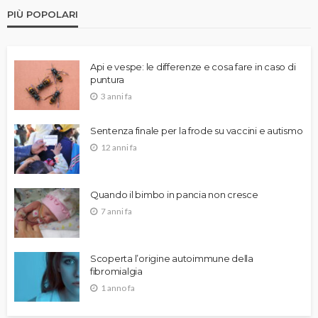
PIÙ POPOLARI
Api e vespe: le differenze e cosa fare in caso di
puntura
3 anni fa
Sentenza finale per la frode su vaccini e autismo
12 anni fa
Quando il bimbo in pancia non cresce
7 anni fa
Scoperta l’origine autoimmune della
fibromialgia
1 anno fa