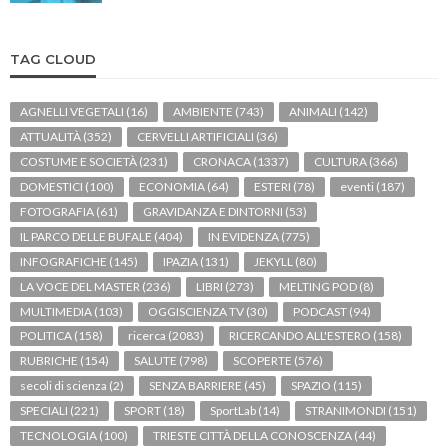
TAG CLOUD
AGNELLI VEGETALI
(16)
AMBIENTE
(743)
ANIMALI
(142)
ATTUALITÀ
(352)
CERVELLI ARTIFICIALI
(36)
COSTUME E SOCIETÀ
(231)
CRONACA
(1337)
CULTURA
(366)
DOMESTICI
(100)
ECONOMIA
(64)
ESTERI
(78)
eventi
(187)
FOTOGRAFIA
(61)
GRAVIDANZA E DINTORNI
(53)
IL PARCO DELLE BUFALE
(404)
IN EVIDENZA
(775)
INFOGRAFICHE
(145)
IPAZIA
(131)
JEKYLL
(80)
LA VOCE DEL MASTER
(236)
LIBRI
(273)
MELTING POD
(8)
MULTIMEDIA
(103)
OGGISCIENZA TV
(30)
PODCAST
(94)
POLITICA
(158)
ricerca
(2083)
RICERCANDO ALL'ESTERO
(158)
RUBRICHE
(154)
SALUTE
(798)
SCOPERTE
(576)
secoli di scienza
(2)
SENZA BARRIERE
(45)
SPAZIO
(115)
SPECIALI
(221)
SPORT
(18)
SportLab
(14)
STRANIMONDI
(151)
TECNOLOGIA
(100)
TRIESTE CITTÀ DELLA CONOSCENZA
(44)