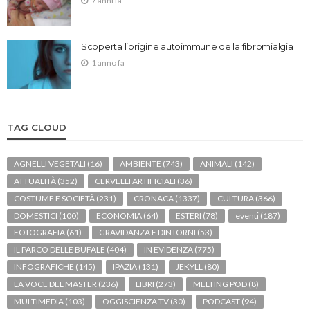
7 anni fa
Scoperta l’origine autoimmune della fibromialgia
1 anno fa
TAG CLOUD
AGNELLI VEGETALI
(16)
AMBIENTE
(743)
ANIMALI
(142)
ATTUALITÀ
(352)
CERVELLI ARTIFICIALI
(36)
COSTUME E SOCIETÀ
(231)
CRONACA
(1337)
CULTURA
(366)
DOMESTICI
(100)
ECONOMIA
(64)
ESTERI
(78)
eventi
(187)
FOTOGRAFIA
(61)
GRAVIDANZA E DINTORNI
(53)
IL PARCO DELLE BUFALE
(404)
IN EVIDENZA
(775)
INFOGRAFICHE
(145)
IPAZIA
(131)
JEKYLL
(80)
LA VOCE DEL MASTER
(236)
LIBRI
(273)
MELTING POD
(8)
MULTIMEDIA
(103)
OGGISCIENZA TV
(30)
PODCAST
(94)