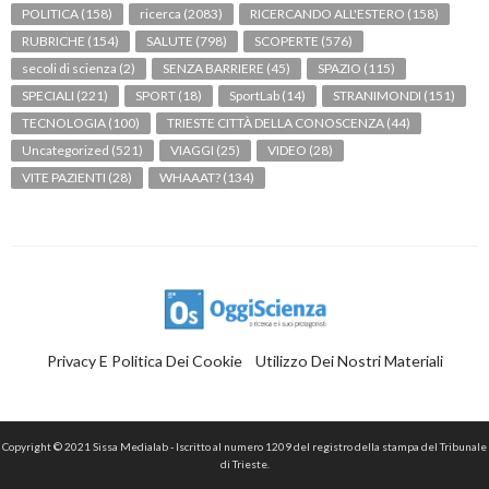
POLITICA
(158)
ricerca
(2083)
RICERCANDO ALL'ESTERO
(158)
RUBRICHE
(154)
SALUTE
(798)
SCOPERTE
(576)
secoli di scienza
(2)
SENZA BARRIERE
(45)
SPAZIO
(115)
SPECIALI
(221)
SPORT
(18)
SportLab
(14)
STRANIMONDI
(151)
TECNOLOGIA
(100)
TRIESTE CITTÀ DELLA CONOSCENZA
(44)
Uncategorized
(521)
VIAGGI
(25)
VIDEO
(28)
VITE PAZIENTI
(28)
WHAAAT?
(134)
Privacy E Politica Dei Cookie
Utilizzo Dei Nostri Materiali
Copyright © 2021 Sissa Medialab - Iscritto al numero 1209 del registro della stampa del Tribunale
di Trieste.