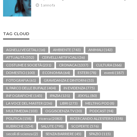
1 anno fa
TAG CLOUD
AGNELLI VEGETALI
(16)
AMBIENTE
(743)
ANIMALI
(142)
ATTUALITÀ
(352)
CERVELLI ARTIFICIALI
(36)
COSTUME E SOCIETÀ
(231)
CRONACA
(1337)
CULTURA
(366)
DOMESTICI
(100)
ECONOMIA
(64)
ESTERI
(78)
eventi
(187)
FOTOGRAFIA
(61)
GRAVIDANZA E DINTORNI
(53)
IL PARCO DELLE BUFALE
(404)
IN EVIDENZA
(775)
INFOGRAFICHE
(145)
IPAZIA
(131)
JEKYLL
(80)
LA VOCE DEL MASTER
(236)
LIBRI
(273)
MELTING POD
(8)
MULTIMEDIA
(103)
OGGISCIENZA TV
(30)
PODCAST
(94)
POLITICA
(158)
ricerca
(2083)
RICERCANDO ALL'ESTERO
(158)
RUBRICHE
(154)
SALUTE
(798)
SCOPERTE
(576)
secoli di scienza
(2)
SENZA BARRIERE
(45)
SPAZIO
(115)