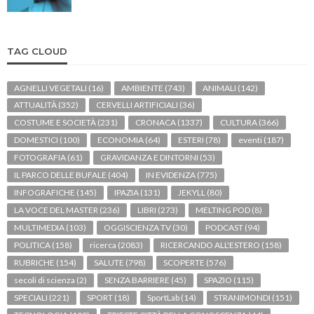
TAG CLOUD
AGNELLI VEGETALI
(16)
AMBIENTE
(743)
ANIMALI
(142)
ATTUALITÀ
(352)
CERVELLI ARTIFICIALI
(36)
COSTUME E SOCIETÀ
(231)
CRONACA
(1337)
CULTURA
(366)
DOMESTICI
(100)
ECONOMIA
(64)
ESTERI
(78)
eventi
(187)
FOTOGRAFIA
(61)
GRAVIDANZA E DINTORNI
(53)
IL PARCO DELLE BUFALE
(404)
IN EVIDENZA
(775)
INFOGRAFICHE
(145)
IPAZIA
(131)
JEKYLL
(80)
LA VOCE DEL MASTER
(236)
LIBRI
(273)
MELTING POD
(8)
MULTIMEDIA
(103)
OGGISCIENZA TV
(30)
PODCAST
(94)
POLITICA
(158)
ricerca
(2083)
RICERCANDO ALL'ESTERO
(158)
RUBRICHE
(154)
SALUTE
(798)
SCOPERTE
(576)
secoli di scienza
(2)
SENZA BARRIERE
(45)
SPAZIO
(115)
SPECIALI
(221)
SPORT
(18)
SportLab
(14)
STRANIMONDI
(151)