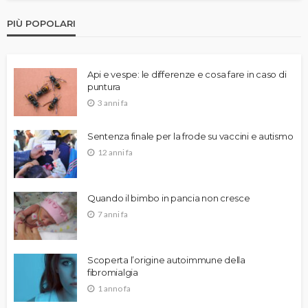
PIÙ POPOLARI
Api e vespe: le differenze e cosa fare in caso di
puntura
3 anni fa
Sentenza finale per la frode su vaccini e autismo
12 anni fa
Quando il bimbo in pancia non cresce
7 anni fa
Scoperta l’origine autoimmune della
fibromialgia
1 anno fa