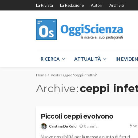
La Rivista
La Redazione
Autori
Archivio
RICERCA
ATTUALITÀ
IN EVIDE
Home
Posts Tagged "ceppi infettivi"
Archive
ceppi infet
Piccoli ceppi evolvono
58
Cristina Da Rold
8 anni fa
Nuove possibilità per la messa a punto di futuri