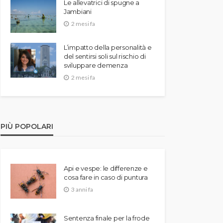
Le allevatrici di spugne a
Jambiani
2 mesi fa
L’impatto della personalità e
del sentirsi soli sul rischio di
sviluppare demenza
2 mesi fa
PIÙ POPOLARI
Api e vespe: le differenze e
cosa fare in caso di puntura
3 anni fa
Sentenza finale per la frode