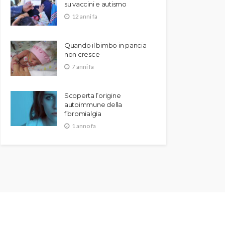
su vaccini e autismo
12 anni fa
Quando il bimbo in pancia
non cresce
7 anni fa
Scoperta l’origine
autoimmune della
fibromialgia
1 anno fa