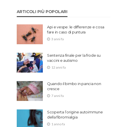
ARTICOLI PIÙ POPOLARI
Api e vespe: le differenze e cosa
fare in caso di puntura
3 anni fa
Sentenza finale per la frode su
vaccini e autismo
12 anni fa
Quando il bimbo in pancia non
cresce
7 anni fa
Scoperta l’origine autoimmune
della fibromialgia
1 anno fa