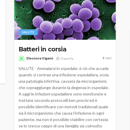
SALUTE
Batteri in corsia
989
Eleonora Viganò
9 anni fa
SALUTE - Ammalarsi in ospedale: è ciò che accade
quando si contrae una infezione ospedaliera, ossia
una patologia infettiva, causata da microrganismi,
che sopraggiunge durante la degenza in ospedale.
A oggi le infezioni ospedaliere sono monitorate e
trattate secondo protocolli ben precisi ed è
possibile identificare con metodi tradizionali quale
sia il microrganismo che causa l’infezione in ogni
paziente, ma non è possibile stabilire con certezza
se lo stesso ceppo di una famiglia sia coinvolto