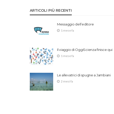
ARTICOLI PIÙ RECENTI
Messaggio dell’editore
1 mese fa
Il viaggio di OggiScienza finisce qui
1 mese fa
Le allevatrici di spugne a Jambiani
2 mesi fa