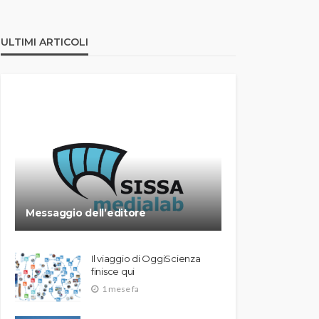
ULTIMI ARTICOLI
Messaggio dell’editore
Il viaggio di OggiScienza
finisce qui
1 mese fa