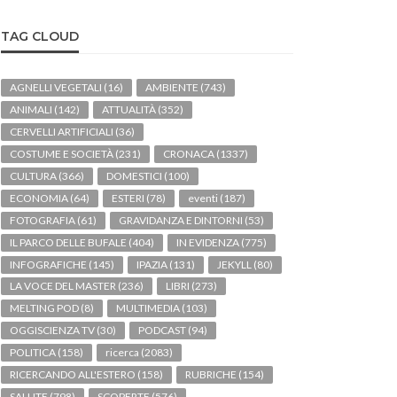
TAG CLOUD
AGNELLI VEGETALI
(16)
AMBIENTE
(743)
ANIMALI
(142)
ATTUALITÀ
(352)
CERVELLI ARTIFICIALI
(36)
COSTUME E SOCIETÀ
(231)
CRONACA
(1337)
CULTURA
(366)
DOMESTICI
(100)
ECONOMIA
(64)
ESTERI
(78)
eventi
(187)
FOTOGRAFIA
(61)
GRAVIDANZA E DINTORNI
(53)
IL PARCO DELLE BUFALE
(404)
IN EVIDENZA
(775)
INFOGRAFICHE
(145)
IPAZIA
(131)
JEKYLL
(80)
LA VOCE DEL MASTER
(236)
LIBRI
(273)
MELTING POD
(8)
MULTIMEDIA
(103)
OGGISCIENZA TV
(30)
PODCAST
(94)
POLITICA
(158)
ricerca
(2083)
RICERCANDO ALL'ESTERO
(158)
RUBRICHE
(154)
SALUTE
(798)
SCOPERTE
(576)