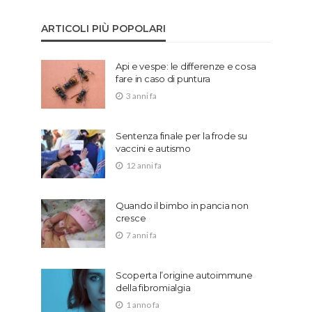
ARTICOLI PIÙ POPOLARI
Api e vespe: le differenze e cosa
fare in caso di puntura
3 anni fa
Sentenza finale per la frode su
vaccini e autismo
12 anni fa
Quando il bimbo in pancia non
cresce
7 anni fa
Scoperta l’origine autoimmune
della fibromialgia
1 anno fa