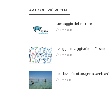
ARTICOLI PIÙ RECENTI
Messaggio dell’editore
1 mese fa
Il viaggio di OggiScienza finisce qui
1 mese fa
Le allevatrici di spugne a Jambiani
2 mesi fa