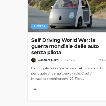
RICERCA
Self Driving World War: la
guerra mondiale delle auto
senza pilota
1.8
Gianpiero Negri
6 anni fa
Fiat Chrysler e Google hanno stretto un accordo
per le auto che si guidano da sole. Crediti
immagine: smoothgroover22, Flickr...