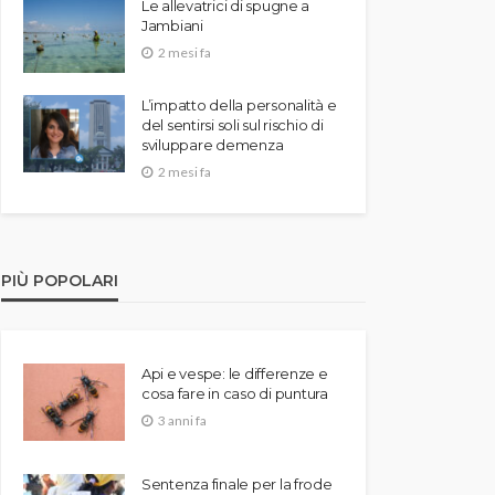
Le allevatrici di spugne a
Jambiani
2 mesi fa
L’impatto della personalità e
del sentirsi soli sul rischio di
sviluppare demenza
2 mesi fa
PIÙ POPOLARI
Api e vespe: le differenze e
cosa fare in caso di puntura
3 anni fa
Sentenza finale per la frode