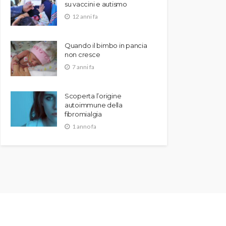
su vaccini e autismo
12 anni fa
Quando il bimbo in pancia
non cresce
7 anni fa
Scoperta l’origine
autoimmune della
fibromialgia
1 anno fa