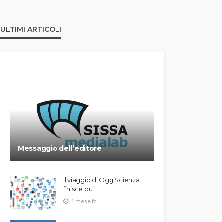
ULTIMI ARTICOLI
Messaggio dell’editore
Il viaggio di OggiScienza
finisce qui
1 mese fa