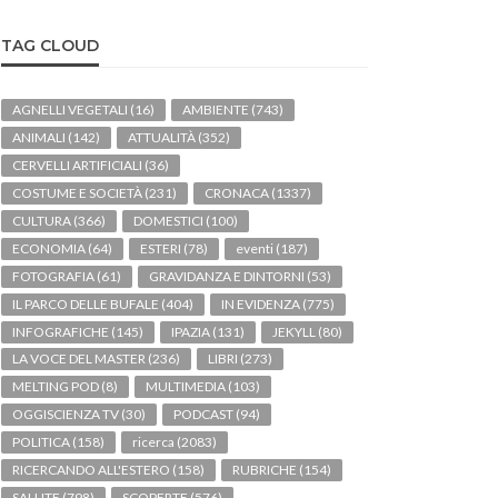
TAG CLOUD
AGNELLI VEGETALI
(16)
AMBIENTE
(743)
ANIMALI
(142)
ATTUALITÀ
(352)
CERVELLI ARTIFICIALI
(36)
COSTUME E SOCIETÀ
(231)
CRONACA
(1337)
CULTURA
(366)
DOMESTICI
(100)
ECONOMIA
(64)
ESTERI
(78)
eventi
(187)
FOTOGRAFIA
(61)
GRAVIDANZA E DINTORNI
(53)
IL PARCO DELLE BUFALE
(404)
IN EVIDENZA
(775)
INFOGRAFICHE
(145)
IPAZIA
(131)
JEKYLL
(80)
LA VOCE DEL MASTER
(236)
LIBRI
(273)
MELTING POD
(8)
MULTIMEDIA
(103)
OGGISCIENZA TV
(30)
PODCAST
(94)
POLITICA
(158)
ricerca
(2083)
RICERCANDO ALL'ESTERO
(158)
RUBRICHE
(154)
SALUTE
(798)
SCOPERTE
(576)