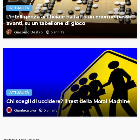
ATTUALITÀ
L’intelligenza artificiale ha fatto un enorme passo
avanti, su un tabellone di gioco
5 anni fa
Giacomo Destro
ATTUALITÀ
Chi scegli di uccidere? Il test della Moral Machine
5 anni fa
Gianluca Liva