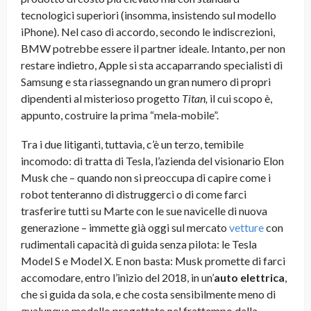
tecnologici superiori (insomma, insistendo sul modello
iPhone). Nel caso di accordo, secondo le indiscrezioni,
BMW potrebbe essere il partner ideale. Intanto, per non
restare indietro, Apple si sta accaparrando specialisti di
Samsung e sta riassegnando un gran numero di propri
dipendenti al misterioso progetto
Titan,
il cui scopo è,
appunto, costruire la prima “mela-mobile”.
Tra i due litiganti, tuttavia, c’è un terzo, temibile
incomodo: di tratta di Tesla, l’azienda del visionario Elon
Musk che – quando non si preoccupa di capire come i
robot tenteranno di distruggerci o di come farci
trasferire tutti su Marte con le sue navicelle di nuova
generazione – immette già oggi sul mercato
vetture
con
rudimentali capacità di guida senza pilota: le Tesla
Model S e Model X. E non basta: Musk promette di farci
accomodare, entro l’inizio del 2018, in un’
auto elettrica
,
che si guida da sola, e che costa sensibilmente meno di
qualunque modello progettato nel frattempo dalla