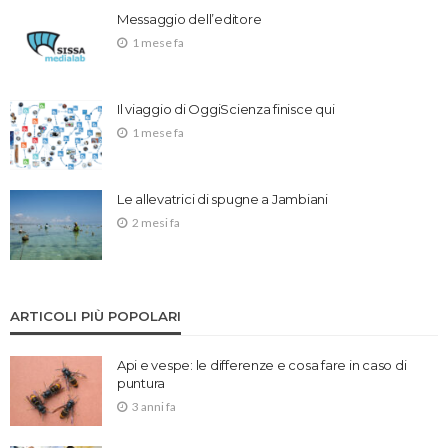
Messaggio dell’editore
1 mese fa
Il viaggio di OggiScienza finisce qui
1 mese fa
Le allevatrici di spugne a Jambiani
2 mesi fa
ARTICOLI PIÙ POPOLARI
Api e vespe: le differenze e cosa fare in caso di
puntura
3 anni fa