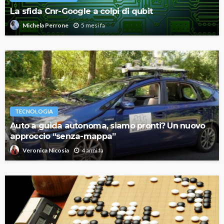
La sfida Cnr-Google a colpi di qubit
5 mesi fa
Michela Perrone
TECNOLOGIA
Auto a guida autonoma, siamo pronti? Un nuovo
approccio “senza-mappa”
4 anni fa
Veronica Nicosia