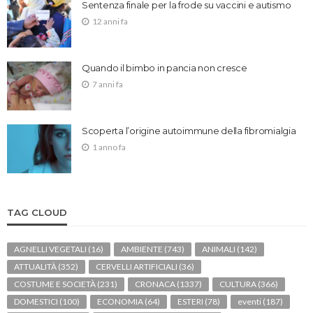
Sentenza finale per la frode su vaccini e autismo
12 anni fa
Quando il bimbo in pancia non cresce
7 anni fa
Scoperta l’origine autoimmune della fibromialgia
1 anno fa
TAG CLOUD
AGNELLI VEGETALI
(16)
AMBIENTE
(743)
ANIMALI
(142)
ATTUALITÀ
(352)
CERVELLI ARTIFICIALI
(36)
COSTUME E SOCIETÀ
(231)
CRONACA
(1337)
CULTURA
(366)
DOMESTICI
(100)
ECONOMIA
(64)
ESTERI
(78)
eventi
(187)