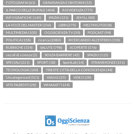
FOTOGRAFIA
(61)
GRAVIDANZA E DINTORNI
(53)
IL PARCO DELLE BUFALE
(404)
IN EVIDENZA
(775)
INFOGRAFICHE
(145)
IPAZIA
(131)
JEKYLL
(80)
LA VOCE DEL MASTER
(236)
LIBRI
(273)
MELTING POD
(8)
MULTIMEDIA
(103)
OGGISCIENZA TV
(30)
PODCAST
(94)
POLITICA
(158)
ricerca
(2083)
RICERCANDO ALL'ESTERO
(158)
RUBRICHE
(154)
SALUTE
(798)
SCOPERTE
(576)
secoli di scienza
(2)
SENZA BARRIERE
(45)
SPAZIO
(115)
SPECIALI
(221)
SPORT
(18)
SportLab
(14)
STRANIMONDI
(151)
TECNOLOGIA
(100)
TRIESTE CITTÀ DELLA CONOSCENZA
(44)
Uncategorized
(521)
VIAGGI
(25)
VIDEO
(28)
VITE PAZIENTI
(28)
WHAAAT?
(134)