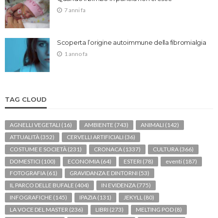
7 anni fa
Scoperta l’origine autoimmune della fibromialgia
1 anno fa
TAG CLOUD
AGNELLI VEGETALI
(16)
AMBIENTE
(743)
ANIMALI
(142)
ATTUALITÀ
(352)
CERVELLI ARTIFICIALI
(36)
COSTUME E SOCIETÀ
(231)
CRONACA
(1337)
CULTURA
(366)
DOMESTICI
(100)
ECONOMIA
(64)
ESTERI
(78)
eventi
(187)
FOTOGRAFIA
(61)
GRAVIDANZA E DINTORNI
(53)
IL PARCO DELLE BUFALE
(404)
IN EVIDENZA
(775)
INFOGRAFICHE
(145)
IPAZIA
(131)
JEKYLL
(80)
LA VOCE DEL MASTER
(236)
LIBRI
(273)
MELTING POD
(8)