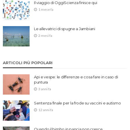
Il viaggio di OggiScienza finisce qui
1 mese fa
Le allevatrici di spugne a Jambiani
2 mesi fa
ARTICOLI PIÙ POPOLARI
Api e vespe: le differenze e cosa fare in caso di
puntura
3 anni fa
Sentenza finale per la frode su vaccini e autismo
12 anni fa
Quando il bimbo in pancia non cresce