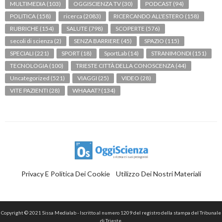
MULTIMEDIA
(103)
OGGISCIENZA TV
(30)
PODCAST
(94)
POLITICA
(158)
ricerca
(2083)
RICERCANDO ALL'ESTERO
(158)
RUBRICHE
(154)
SALUTE
(798)
SCOPERTE
(576)
secoli di scienza
(2)
SENZA BARRIERE
(45)
SPAZIO
(115)
SPECIALI
(221)
SPORT
(18)
SportLab
(14)
STRANIMONDI
(151)
TECNOLOGIA
(100)
TRIESTE CITTÀ DELLA CONOSCENZA
(44)
Uncategorized
(521)
VIAGGI
(25)
VIDEO
(28)
VITE PAZIENTI
(28)
WHAAAT?
(134)
Privacy E Politica Dei Cookie
Utilizzo Dei Nostri Materiali
Copyright © 2021 Sissa Medialab - Iscritto al numero 1209 del registro della stampa del Tribunale
di Trieste.