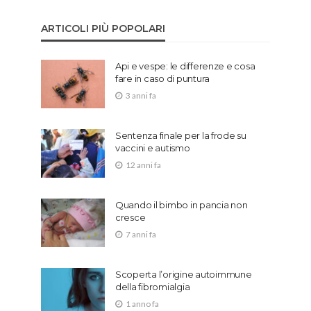
ARTICOLI PIÙ POPOLARI
Api e vespe: le differenze e cosa
fare in caso di puntura
3 anni fa
Sentenza finale per la frode su
vaccini e autismo
12 anni fa
Quando il bimbo in pancia non
cresce
7 anni fa
Scoperta l’origine autoimmune
della fibromialgia
1 anno fa