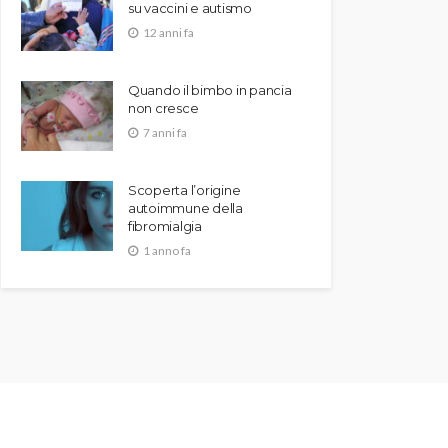
su vaccini e autismo
12 anni fa
Quando il bimbo in pancia
non cresce
7 anni fa
Scoperta l’origine
autoimmune della
fibromialgia
1 anno fa