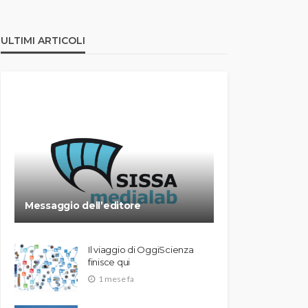
ULTIMI ARTICOLI
Messaggio dell’editore
Il viaggio di OggiScienza
finisce qui
1 mese fa