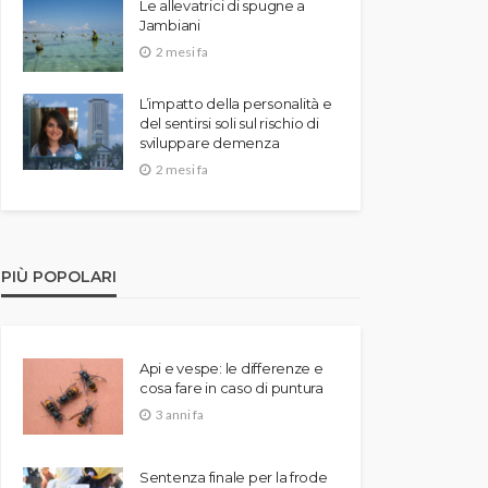
Le allevatrici di spugne a
Jambiani
2 mesi fa
L’impatto della personalità e
del sentirsi soli sul rischio di
sviluppare demenza
2 mesi fa
PIÙ POPOLARI
Api e vespe: le differenze e
cosa fare in caso di puntura
3 anni fa
Sentenza finale per la frode