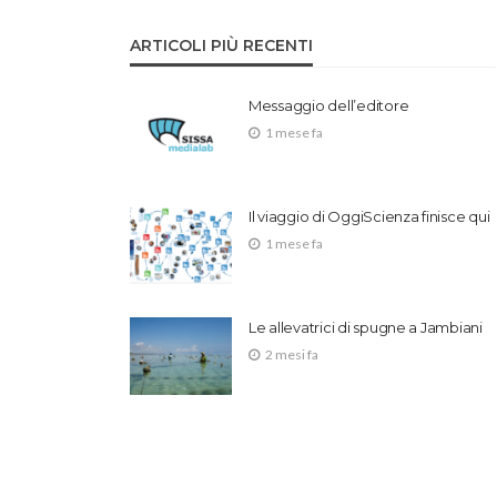
ARTICOLI PIÙ RECENTI
Messaggio dell’editore
1 mese fa
Il viaggio di OggiScienza finisce qui
1 mese fa
Le allevatrici di spugne a Jambiani
2 mesi fa