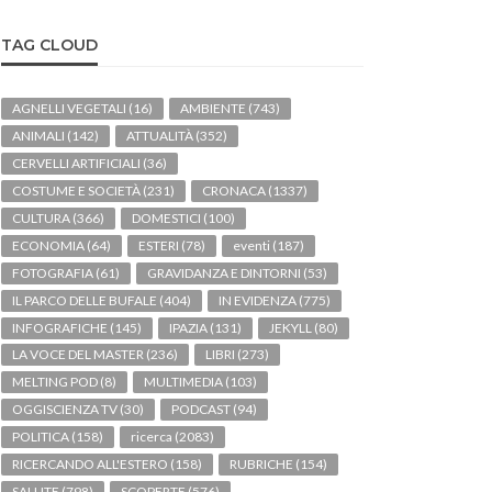
TAG CLOUD
AGNELLI VEGETALI
(16)
AMBIENTE
(743)
ANIMALI
(142)
ATTUALITÀ
(352)
CERVELLI ARTIFICIALI
(36)
COSTUME E SOCIETÀ
(231)
CRONACA
(1337)
CULTURA
(366)
DOMESTICI
(100)
ECONOMIA
(64)
ESTERI
(78)
eventi
(187)
FOTOGRAFIA
(61)
GRAVIDANZA E DINTORNI
(53)
IL PARCO DELLE BUFALE
(404)
IN EVIDENZA
(775)
INFOGRAFICHE
(145)
IPAZIA
(131)
JEKYLL
(80)
LA VOCE DEL MASTER
(236)
LIBRI
(273)
MELTING POD
(8)
MULTIMEDIA
(103)
OGGISCIENZA TV
(30)
PODCAST
(94)
POLITICA
(158)
ricerca
(2083)
RICERCANDO ALL'ESTERO
(158)
RUBRICHE
(154)
SALUTE
(798)
SCOPERTE
(576)