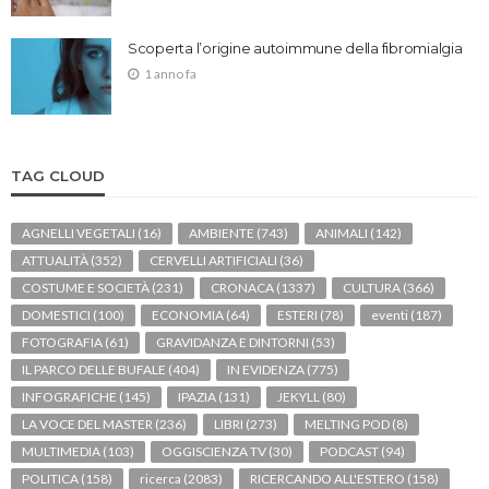
Scoperta l’origine autoimmune della fibromialgia
1 anno fa
TAG CLOUD
AGNELLI VEGETALI
(16)
AMBIENTE
(743)
ANIMALI
(142)
ATTUALITÀ
(352)
CERVELLI ARTIFICIALI
(36)
COSTUME E SOCIETÀ
(231)
CRONACA
(1337)
CULTURA
(366)
DOMESTICI
(100)
ECONOMIA
(64)
ESTERI
(78)
eventi
(187)
FOTOGRAFIA
(61)
GRAVIDANZA E DINTORNI
(53)
IL PARCO DELLE BUFALE
(404)
IN EVIDENZA
(775)
INFOGRAFICHE
(145)
IPAZIA
(131)
JEKYLL
(80)
LA VOCE DEL MASTER
(236)
LIBRI
(273)
MELTING POD
(8)
MULTIMEDIA
(103)
OGGISCIENZA TV
(30)
PODCAST
(94)
POLITICA
(158)
ricerca
(2083)
RICERCANDO ALL'ESTERO
(158)