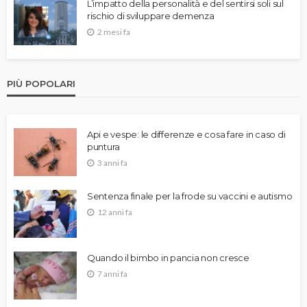
L’impatto della personalità e del sentirsi soli sul
rischio di sviluppare demenza
2 mesi fa
PIÙ POPOLARI
Api e vespe: le differenze e cosa fare in caso di
puntura
3 anni fa
Sentenza finale per la frode su vaccini e autismo
12 anni fa
Quando il bimbo in pancia non cresce
7 anni fa