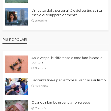
L’impatto della personalità e del sentirsi soli sul
rischio di sviluppare demenza
2 mesi fa
PIÙ POPOLARI
Api e vespe: le differenze e cosa fare in caso di
puntura
3 anni fa
Sentenza finale per la frode su vaccini e autismo
12 anni fa
Quando il bimbo in pancia non cresce
7 anni fa