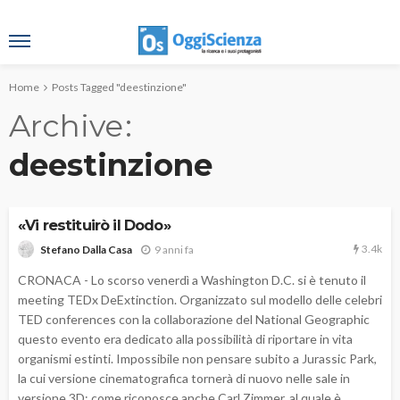
Home
Posts Tagged "deestinzione"
Archive
deestinzione
«Vi restituirò il Dodo»
3.4k
9 anni fa
Stefano Dalla Casa
CRONACA - Lo scorso venerdì a Washington D.C. si è tenuto il
meeting TEDx DeExtinction. Organizzato sul modello delle celebri
TED conferences con la collaborazione del National Geographic
questo evento era dedicato alla possibilità di riportare in vita
organismi estinti. Impossibile non pensare subito a Jurassic Park,
la cui versione cinematografica tornerà di nuovo nelle sale in
versione 3D: come riconosce anche Carl Zimmer, al quale è