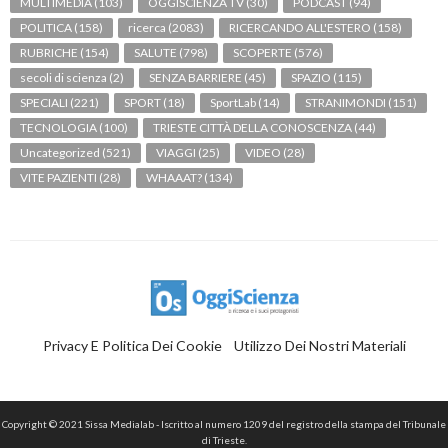
MULTIMEDIA
(103)
OGGISCIENZA TV
(30)
PODCAST
(94)
POLITICA
(158)
ricerca
(2083)
RICERCANDO ALL'ESTERO
(158)
RUBRICHE
(154)
SALUTE
(798)
SCOPERTE
(576)
secoli di scienza
(2)
SENZA BARRIERE
(45)
SPAZIO
(115)
SPECIALI
(221)
SPORT
(18)
SportLab
(14)
STRANIMONDI
(151)
TECNOLOGIA
(100)
TRIESTE CITTÀ DELLA CONOSCENZA
(44)
Uncategorized
(521)
VIAGGI
(25)
VIDEO
(28)
VITE PAZIENTI
(28)
WHAAAT?
(134)
Privacy E Politica Dei Cookie
Utilizzo Dei Nostri Materiali
Copyright © 2021 Sissa Medialab - Iscritto al numero 1209 del registro della stampa del Tribunale
di Trieste.