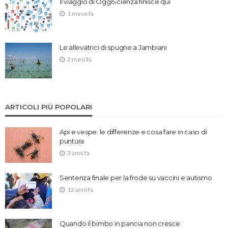
Il viaggio di OggiScienza finisce qui
1 mese fa
Le allevatrici di spugne a Jambiani
2 mesi fa
ARTICOLI PIÙ POPOLARI
Api e vespe: le differenze e cosa fare in caso di
puntura
3 anni fa
Sentenza finale per la frode su vaccini e autismo
12 anni fa
Quando il bimbo in pancia non cresce