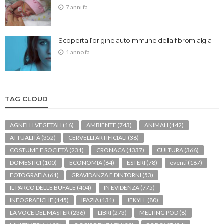
7 anni fa
Scoperta l’origine autoimmune della fibromialgia
1 anno fa
TAG CLOUD
AGNELLI VEGETALI
(16)
AMBIENTE
(743)
ANIMALI
(142)
ATTUALITÀ
(352)
CERVELLI ARTIFICIALI
(36)
COSTUME E SOCIETÀ
(231)
CRONACA
(1337)
CULTURA
(366)
DOMESTICI
(100)
ECONOMIA
(64)
ESTERI
(78)
eventi
(187)
FOTOGRAFIA
(61)
GRAVIDANZA E DINTORNI
(53)
IL PARCO DELLE BUFALE
(404)
IN EVIDENZA
(775)
INFOGRAFICHE
(145)
IPAZIA
(131)
JEKYLL
(80)
LA VOCE DEL MASTER
(236)
LIBRI
(273)
MELTING POD
(8)