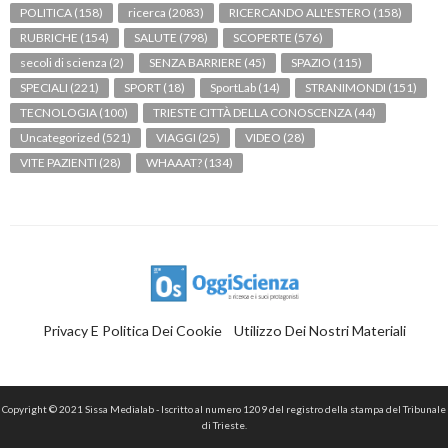
POLITICA
(158)
ricerca
(2083)
RICERCANDO ALL'ESTERO
(158)
RUBRICHE
(154)
SALUTE
(798)
SCOPERTE
(576)
secoli di scienza
(2)
SENZA BARRIERE
(45)
SPAZIO
(115)
SPECIALI
(221)
SPORT
(18)
SportLab
(14)
STRANIMONDI
(151)
TECNOLOGIA
(100)
TRIESTE CITTÀ DELLA CONOSCENZA
(44)
Uncategorized
(521)
VIAGGI
(25)
VIDEO
(28)
VITE PAZIENTI
(28)
WHAAAT?
(134)
Privacy E Politica Dei Cookie
Utilizzo Dei Nostri Materiali
Copyright © 2021 Sissa Medialab - Iscritto al numero 1209 del registro della stampa del Tribunale
di Trieste.