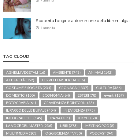
7 anni fa
Scoperta l’origine autoimmune della fibromialgia
1 anno fa
TAG CLOUD
AGNELLI VEGETALI
(16)
AMBIENTE
(743)
ANIMALI
(142)
ATTUALITÀ
(352)
CERVELLI ARTIFICIALI
(36)
COSTUME E SOCIETÀ
(231)
CRONACA
(1337)
CULTURA
(366)
DOMESTICI
(100)
ECONOMIA
(64)
ESTERI
(78)
eventi
(187)
FOTOGRAFIA
(61)
GRAVIDANZA E DINTORNI
(53)
IL PARCO DELLE BUFALE
(404)
IN EVIDENZA
(775)
INFOGRAFICHE
(145)
IPAZIA
(131)
JEKYLL
(80)
LA VOCE DEL MASTER
(236)
LIBRI
(273)
MELTING POD
(8)
MULTIMEDIA
(103)
OGGISCIENZA TV
(30)
PODCAST
(94)