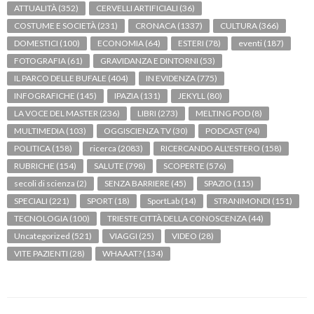
ATTUALITÀ
(352)
CERVELLI ARTIFICIALI
(36)
COSTUME E SOCIETÀ
(231)
CRONACA
(1337)
CULTURA
(366)
DOMESTICI
(100)
ECONOMIA
(64)
ESTERI
(78)
eventi
(187)
FOTOGRAFIA
(61)
GRAVIDANZA E DINTORNI
(53)
IL PARCO DELLE BUFALE
(404)
IN EVIDENZA
(775)
INFOGRAFICHE
(145)
IPAZIA
(131)
JEKYLL
(80)
LA VOCE DEL MASTER
(236)
LIBRI
(273)
MELTING POD
(8)
MULTIMEDIA
(103)
OGGISCIENZA TV
(30)
PODCAST
(94)
POLITICA
(158)
ricerca
(2083)
RICERCANDO ALL'ESTERO
(158)
RUBRICHE
(154)
SALUTE
(798)
SCOPERTE
(576)
secoli di scienza
(2)
SENZA BARRIERE
(45)
SPAZIO
(115)
SPECIALI
(221)
SPORT
(18)
SportLab
(14)
STRANIMONDI
(151)
TECNOLOGIA
(100)
TRIESTE CITTÀ DELLA CONOSCENZA
(44)
Uncategorized
(521)
VIAGGI
(25)
VIDEO
(28)
VITE PAZIENTI
(28)
WHAAAT?
(134)