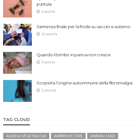
puntura
3 anni fa
Sentenza finale per la frode su vaccini e autismo
12 anni fa
Quando il bimbo in pancia non cresce
7 anni fa
Scoperta l’origine autoimmune della fibromialgia
1 anno fa
TAG CLOUD
AGNELLI VEGETALI
(16)
AMBIENTE
(743)
ANIMALI
(142)