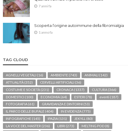
7 anni fa
Scoperta l’origine autoimmune della fibromialgia
1 anno fa
TAG CLOUD
AGNELLI VEGETALI
(16)
AMBIENTE
(743)
ANIMALI
(142)
ATTUALITÀ
(352)
CERVELLI ARTIFICIALI
(36)
COSTUME E SOCIETÀ
(231)
CRONACA
(1337)
CULTURA
(366)
DOMESTICI
(100)
ECONOMIA
(64)
ESTERI
(78)
eventi
(187)
FOTOGRAFIA
(61)
GRAVIDANZA E DINTORNI
(53)
IL PARCO DELLE BUFALE
(404)
IN EVIDENZA
(775)
INFOGRAFICHE
(145)
IPAZIA
(131)
JEKYLL
(80)
LA VOCE DEL MASTER
(236)
LIBRI
(273)
MELTING POD
(8)