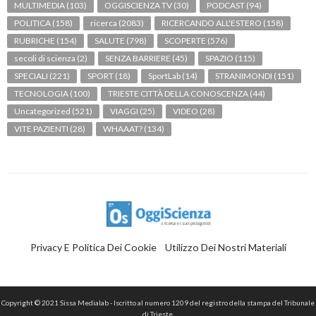
MULTIMEDIA
(103)
OGGISCIENZA TV
(30)
PODCAST
(94)
POLITICA
(158)
ricerca
(2083)
RICERCANDO ALL'ESTERO
(158)
RUBRICHE
(154)
SALUTE
(798)
SCOPERTE
(576)
secoli di scienza
(2)
SENZA BARRIERE
(45)
SPAZIO
(115)
SPECIALI
(221)
SPORT
(18)
SportLab
(14)
STRANIMONDI
(151)
TECNOLOGIA
(100)
TRIESTE CITTÀ DELLA CONOSCENZA
(44)
Uncategorized
(521)
VIAGGI
(25)
VIDEO
(28)
VITE PAZIENTI
(28)
WHAAAT?
(134)
Privacy E Politica Dei Cookie
Utilizzo Dei Nostri Materiali
Copyright © 2021 Sissa Medialab - Iscritto al numero 1209 del registro della stampa del Tribunale
di Trieste.