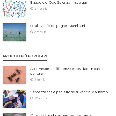
Il viaggio di OggiScienza finisce qui
1 mese fa
Le allevatrici di spugne a Jambiani
2 mesi fa
ARTICOLI PIÙ POPOLARI
Api e vespe: le differenze e cosa fare in caso di
puntura
3 anni fa
Sentenza finale per la frode su vaccini e autismo
12 anni fa
Quando il bimbo in pancia non cresce