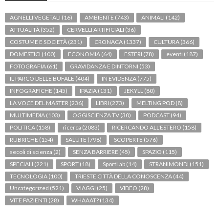
AGNELLI VEGETALI
(16)
AMBIENTE
(743)
ANIMALI
(142)
ATTUALITÀ
(352)
CERVELLI ARTIFICIALI
(36)
COSTUME E SOCIETÀ
(231)
CRONACA
(1337)
CULTURA
(366)
DOMESTICI
(100)
ECONOMIA
(64)
ESTERI
(78)
eventi
(187)
FOTOGRAFIA
(61)
GRAVIDANZA E DINTORNI
(53)
IL PARCO DELLE BUFALE
(404)
IN EVIDENZA
(775)
INFOGRAFICHE
(145)
IPAZIA
(131)
JEKYLL
(80)
LA VOCE DEL MASTER
(236)
LIBRI
(273)
MELTING POD
(8)
MULTIMEDIA
(103)
OGGISCIENZA TV
(30)
PODCAST
(94)
POLITICA
(158)
ricerca
(2083)
RICERCANDO ALL'ESTERO
(158)
RUBRICHE
(154)
SALUTE
(798)
SCOPERTE
(576)
secoli di scienza
(2)
SENZA BARRIERE
(45)
SPAZIO
(115)
SPECIALI
(221)
SPORT
(18)
SportLab
(14)
STRANIMONDI
(151)
TECNOLOGIA
(100)
TRIESTE CITTÀ DELLA CONOSCENZA
(44)
Uncategorized
(521)
VIAGGI
(25)
VIDEO
(28)
VITE PAZIENTI
(28)
WHAAAT?
(134)