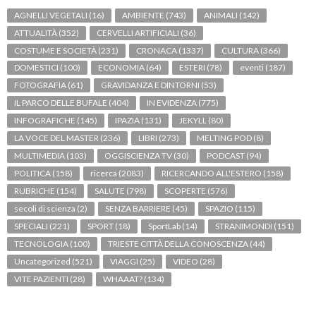
AGNELLI VEGETALI
(16)
AMBIENTE
(743)
ANIMALI
(142)
ATTUALITÀ
(352)
CERVELLI ARTIFICIALI
(36)
COSTUME E SOCIETÀ
(231)
CRONACA
(1337)
CULTURA
(366)
DOMESTICI
(100)
ECONOMIA
(64)
ESTERI
(78)
eventi
(187)
FOTOGRAFIA
(61)
GRAVIDANZA E DINTORNI
(53)
IL PARCO DELLE BUFALE
(404)
IN EVIDENZA
(775)
INFOGRAFICHE
(145)
IPAZIA
(131)
JEKYLL
(80)
LA VOCE DEL MASTER
(236)
LIBRI
(273)
MELTING POD
(8)
MULTIMEDIA
(103)
OGGISCIENZA TV
(30)
PODCAST
(94)
POLITICA
(158)
ricerca
(2083)
RICERCANDO ALL'ESTERO
(158)
RUBRICHE
(154)
SALUTE
(798)
SCOPERTE
(576)
secoli di scienza
(2)
SENZA BARRIERE
(45)
SPAZIO
(115)
SPECIALI
(221)
SPORT
(18)
SportLab
(14)
STRANIMONDI
(151)
TECNOLOGIA
(100)
TRIESTE CITTÀ DELLA CONOSCENZA
(44)
Uncategorized
(521)
VIAGGI
(25)
VIDEO
(28)
VITE PAZIENTI
(28)
WHAAAT?
(134)