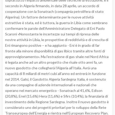
soprattutto l’impatto ambientale delle tecniche di estrazione, e il
secondo in Algeria firmando, in data 28 aprile, un accordo di
cooperazione con la Sonatrach (compagnia petrolifera di stato
Algerina). Un fattore determinante per le nuove attività
estrattive è stata, ed è tuttora, la guerra in Libia come sembrano
confermare le parole dell’Amministratore Delegato di Eni Paolo
Scaroni «Nonostante le incertezze sui tempi di ripresa delle
nostre attività in Libia, le prospettive di redditività e di crescita di
Eni rimangono positive – e ha aggiunto - Eni è in grado di far
fronte alla minore disponibilità di gas libico tramite altre fonti di
approvvigionamento». Ma l’estrazione di gas shale nel Nord Africa
è legata anche ad un altro progetto che risale otto anni fa, un
nuovo gasdotto che collegherà l’Algeria all’Italia. Avrà una
capacità di 8 miliardi di metri cubi all’anno ed entrerà in funzione
nel 2014. Galsi, il Gasdotto Algeria Sardegna Italia, è sostenuto
da una compagine di aziende internazionali e nazionali che
operano nel mercato energetico - Sonatrach al 41,6%, Edison
(20,8%), Enel (15,6%) Hera (11,6%) e Sfirs (10,4%), la finanziaria di
investimento della Regione Sardegna. Inoltre il nuovo gasdotto è
considerato uno dei progetti prioritari per lo sviluppo della Rete
Transeuropea dell’Energia e rientra nell’European Recovery Plan.