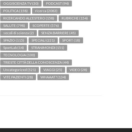
OGGISCIENZA TV
(30)
PODCAST
(94)
POLITICA
(158)
ricerca
(2083)
RICERCANDO ALL'ESTERO
(158)
RUBRICHE
(154)
SALUTE
(798)
SCOPERTE
(576)
secoli di scienza
(2)
SENZA BARRIERE
(45)
SPAZIO
(115)
SPECIALI
(221)
SPORT
(18)
SportLab
(14)
STRANIMONDI
(151)
TECNOLOGIA
(100)
TRIESTE CITTÀ DELLA CONOSCENZA
(44)
Uncategorized
(521)
VIAGGI
(25)
VIDEO
(28)
VITE PAZIENTI
(28)
WHAAAT?
(134)