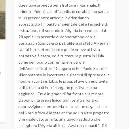
due nuovi progetti per sfruttare il gas shale. Il
primo in Polonia a metà aprile, di cui abbiamo parlato
in un precedente articolo, evidenziando
soprattutto l’impatto ambientale delle tecniche di
estrazione, e il secondo in Algeria firmando, in data
28 aprile, un accordo di cooperazione con la
Sonatrach (compagnia petrolifera di stato Algerina).
Un fattore determinante per le nuove attività
estrattive è stata, ed è tuttora, la guerra in Libia
come sembrano confermare le parole
dell’Amministratore Delegato di Eni Paolo Scaroni
k
«Nonostante le incertezze sui tempi di ripresa delle
nostre attività in Libia, le prospettive di redditività
e di crescita di Eni rimangono positive – e ha
aggiunto - Eni è in grado di far fronte alla minore
disponibilità di gas libico tramite altre fonti di
approvvigionamento». Ma l’estrazione di gas shale
nel Nord Africa è legata anche ad un altro progetto
che risale otto anni fa, un nuovo gasdotto che
collegherà l’Algeria all’Italia. Avrà una capacità di 8