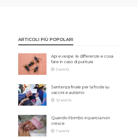
ARTICOLI PIÙ POPOLARI
Api e vespe: le differenze e cosa
fare in caso di puntura
3 anni fa
Sentenza finale per la frode su
vaccini e autismo
12 anni fa
Quando il bimbo in pancia non
cresce
7 anni fa