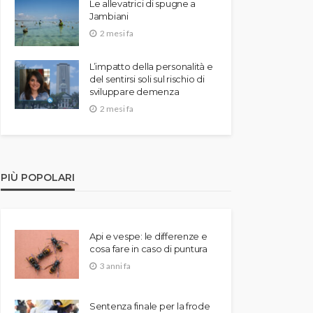
Le allevatrici di spugne a
Jambiani
2 mesi fa
L’impatto della personalità e
del sentirsi soli sul rischio di
sviluppare demenza
2 mesi fa
PIÙ POPOLARI
Api e vespe: le differenze e
cosa fare in caso di puntura
3 anni fa
Sentenza finale per la frode