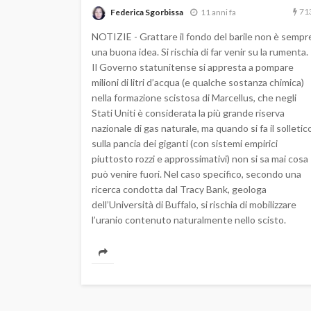
71
Federica Sgorbissa
11 anni fa
NOTIZIE - Grattare il fondo del barile non è sempr
una buona idea. Si rischia di far venir su la rumenta.
Il Governo statunitense si appresta a pompare
milioni di litri d’acqua (e qualche sostanza chimica)
nella formazione scistosa di Marcellus, che negli
Stati Uniti è considerata la più grande riserva
nazionale di gas naturale, ma quando si fa il solletic
sulla pancia dei giganti (con sistemi empirici
piuttosto rozzi e approssimativi) non si sa mai cosa
può venire fuori. Nel caso specifico, secondo una
ricerca condotta dal Tracy Bank, geologa
dell’Università di Buffalo, si rischia di mobilizzare
l’uranio contenuto naturalmente nello scisto.