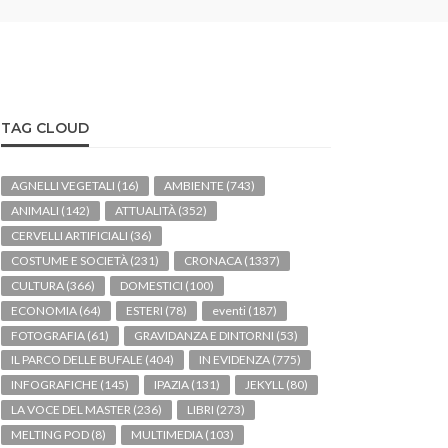
TAG CLOUD
AGNELLI VEGETALI
(16)
AMBIENTE
(743)
ANIMALI
(142)
ATTUALITÀ
(352)
CERVELLI ARTIFICIALI
(36)
COSTUME E SOCIETÀ
(231)
CRONACA
(1337)
CULTURA
(366)
DOMESTICI
(100)
ECONOMIA
(64)
ESTERI
(78)
eventi
(187)
FOTOGRAFIA
(61)
GRAVIDANZA E DINTORNI
(53)
IL PARCO DELLE BUFALE
(404)
IN EVIDENZA
(775)
INFOGRAFICHE
(145)
IPAZIA
(131)
JEKYLL
(80)
LA VOCE DEL MASTER
(236)
LIBRI
(273)
MELTING POD
(8)
MULTIMEDIA
(103)