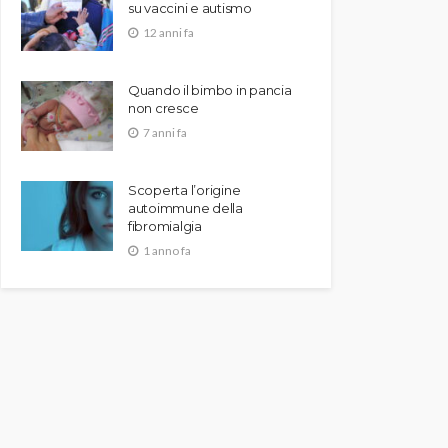
su vaccini e autismo
12 anni fa
Quando il bimbo in pancia
non cresce
7 anni fa
Scoperta l’origine
autoimmune della
fibromialgia
1 anno fa