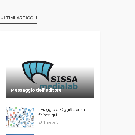
ULTIMI ARTICOLI
Messaggio dell’editore
Il viaggio di OggiScienza
finisce qui
1 mese fa