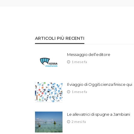
ARTICOLI PIÙ RECENTI
Messaggio dell’editore
1 mese fa
Il viaggio di OggiScienza finisce qui
1 mese fa
Le allevatrici di spugne a Jambiani
2 mesi fa