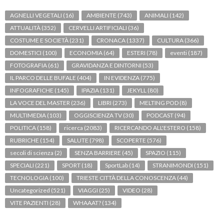
AGNELLI VEGETALI
(16)
AMBIENTE
(743)
ANIMALI
(142)
ATTUALITÀ
(352)
CERVELLI ARTIFICIALI
(36)
COSTUME E SOCIETÀ
(231)
CRONACA
(1337)
CULTURA
(366)
DOMESTICI
(100)
ECONOMIA
(64)
ESTERI
(78)
eventi
(187)
FOTOGRAFIA
(61)
GRAVIDANZA E DINTORNI
(53)
IL PARCO DELLE BUFALE
(404)
IN EVIDENZA
(775)
INFOGRAFICHE
(145)
IPAZIA
(131)
JEKYLL
(80)
LA VOCE DEL MASTER
(236)
LIBRI
(273)
MELTING POD
(8)
MULTIMEDIA
(103)
OGGISCIENZA TV
(30)
PODCAST
(94)
POLITICA
(158)
ricerca
(2083)
RICERCANDO ALL'ESTERO
(158)
RUBRICHE
(154)
SALUTE
(798)
SCOPERTE
(576)
secoli di scienza
(2)
SENZA BARRIERE
(45)
SPAZIO
(115)
SPECIALI
(221)
SPORT
(18)
SportLab
(14)
STRANIMONDI
(151)
TECNOLOGIA
(100)
TRIESTE CITTÀ DELLA CONOSCENZA
(44)
Uncategorized
(521)
VIAGGI
(25)
VIDEO
(28)
VITE PAZIENTI
(28)
WHAAAT?
(134)