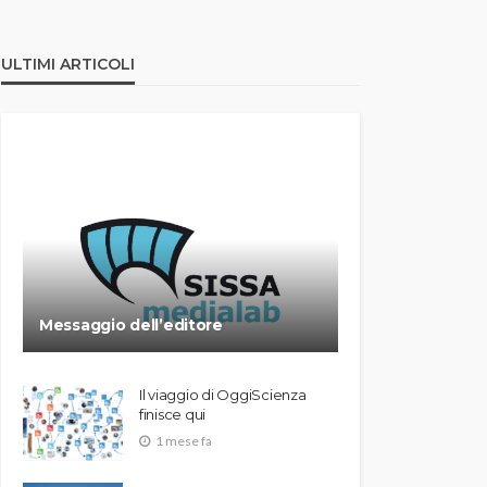
ULTIMI ARTICOLI
Messaggio dell’editore
Il viaggio di OggiScienza
finisce qui
1 mese fa