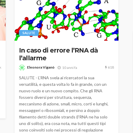
SALUTE
In caso di errore l’RNA dà
l’allarme
k
618
Eleonora Viganò
10 anni fa
SALUTE - L'RNA svela ai ricercatori la sua
versatilità, e questa volta lo fa in grande, con un
nuovo ruolo e un nuovo compito. Che gli RNA
fossero diversi per struttura, sequenza,
meccanismo di azione, small, micro, corti e lunghi,
messaggeri o ribosomiali, e persino a doppio
filamento detti double strands (l'RNA ne ha solo
uno di solito), era cosa nota, ma tutti questi tipi
sono coinvolti solo nei processi di regolazione