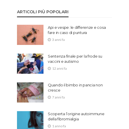
ARTICOLI PIÙ POPOLARI
Api e vespe: le differenze e cosa
fare in caso di puntura
3 anni fa
Sentenza finale per la frode su
vaccini e autismo
12 anni fa
Quando il bimbo in pancia non
cresce
7 anni fa
Scoperta l’origine autoimmune
della fibromialgia
1 anno fa