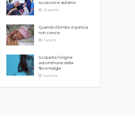
su vaccini e autismo
12 anni fa
Quando il bimbo in pancia
non cresce
7 anni fa
Scoperta l’origine
autoimmune della
fibromialgia
1 anno fa