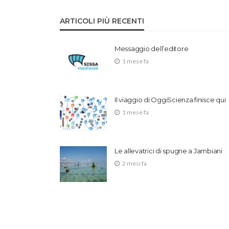
ARTICOLI PIÙ RECENTI
Messaggio dell’editore
1 mese fa
Il viaggio di OggiScienza finisce qui
1 mese fa
Le allevatrici di spugne a Jambiani
2 mesi fa