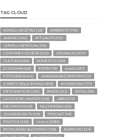
TAG CLOUD
AGNELLI VEGETALI
(16)
AMBIENTE
(743)
ANIMALI
(142)
ATTUALITÀ
(352)
CERVELLI ARTIFICIALI
(36)
COSTUME E SOCIETÀ
(231)
CRONACA
(1337)
CULTURA
(366)
DOMESTICI
(100)
ECONOMIA
(64)
ESTERI
(78)
eventi
(187)
FOTOGRAFIA
(61)
GRAVIDANZA E DINTORNI
(53)
IL PARCO DELLE BUFALE
(404)
IN EVIDENZA
(775)
INFOGRAFICHE
(145)
IPAZIA
(131)
JEKYLL
(80)
LA VOCE DEL MASTER
(236)
LIBRI
(273)
MELTING POD
(8)
MULTIMEDIA
(103)
OGGISCIENZA TV
(30)
PODCAST
(94)
POLITICA
(158)
ricerca
(2083)
RICERCANDO ALL'ESTERO
(158)
RUBRICHE
(154)
SALUTE
(798)
SCOPERTE
(576)