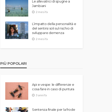
Le allevatrici di spugne a
Jambiani
2 mesi fa
L’impatto della personalità e
del sentirsi soli sul rischio di
sviluppare demenza
2 mesi fa
PIÙ POPOLARI
Api e vespe: le differenze e
cosa fare in caso di puntura
3 anni fa
Sentenza finale per la frode