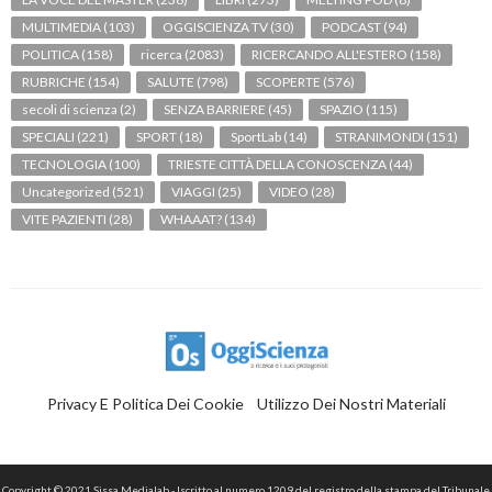
MULTIMEDIA
(103)
OGGISCIENZA TV
(30)
PODCAST
(94)
POLITICA
(158)
ricerca
(2083)
RICERCANDO ALL'ESTERO
(158)
RUBRICHE
(154)
SALUTE
(798)
SCOPERTE
(576)
secoli di scienza
(2)
SENZA BARRIERE
(45)
SPAZIO
(115)
SPECIALI
(221)
SPORT
(18)
SportLab
(14)
STRANIMONDI
(151)
TECNOLOGIA
(100)
TRIESTE CITTÀ DELLA CONOSCENZA
(44)
Uncategorized
(521)
VIAGGI
(25)
VIDEO
(28)
VITE PAZIENTI
(28)
WHAAAT?
(134)
Privacy E Politica Dei Cookie
Utilizzo Dei Nostri Materiali
Copyright © 2021 Sissa Medialab - Iscritto al numero 1209 del registro della stampa del Tribunale