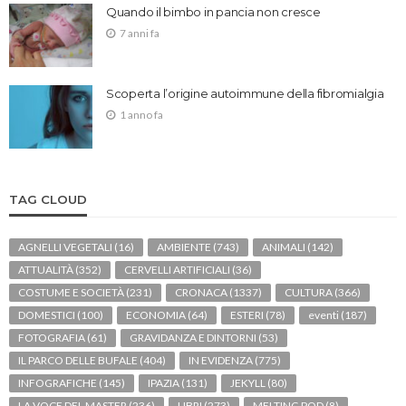
Quando il bimbo in pancia non cresce
7 anni fa
Scoperta l’origine autoimmune della fibromialgia
1 anno fa
TAG CLOUD
AGNELLI VEGETALI
(16)
AMBIENTE
(743)
ANIMALI
(142)
ATTUALITÀ
(352)
CERVELLI ARTIFICIALI
(36)
COSTUME E SOCIETÀ
(231)
CRONACA
(1337)
CULTURA
(366)
DOMESTICI
(100)
ECONOMIA
(64)
ESTERI
(78)
eventi
(187)
FOTOGRAFIA
(61)
GRAVIDANZA E DINTORNI
(53)
IL PARCO DELLE BUFALE
(404)
IN EVIDENZA
(775)
INFOGRAFICHE
(145)
IPAZIA
(131)
JEKYLL
(80)
LA VOCE DEL MASTER
(236)
LIBRI
(273)
MELTING POD
(8)