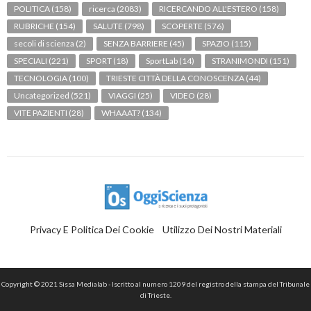
POLITICA
(158)
ricerca
(2083)
RICERCANDO ALL'ESTERO
(158)
RUBRICHE
(154)
SALUTE
(798)
SCOPERTE
(576)
secoli di scienza
(2)
SENZA BARRIERE
(45)
SPAZIO
(115)
SPECIALI
(221)
SPORT
(18)
SportLab
(14)
STRANIMONDI
(151)
TECNOLOGIA
(100)
TRIESTE CITTÀ DELLA CONOSCENZA
(44)
Uncategorized
(521)
VIAGGI
(25)
VIDEO
(28)
VITE PAZIENTI
(28)
WHAAAT?
(134)
Privacy E Politica Dei Cookie
Utilizzo Dei Nostri Materiali
Copyright © 2021 Sissa Medialab - Iscritto al numero 1209 del registro della stampa del Tribunale
di Trieste.