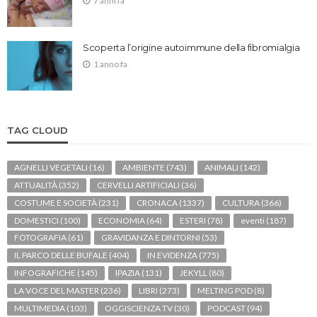
7 anni fa
Scoperta l’origine autoimmune della fibromialgia
1 anno fa
TAG CLOUD
AGNELLI VEGETALI
(16)
AMBIENTE
(743)
ANIMALI
(142)
ATTUALITÀ
(352)
CERVELLI ARTIFICIALI
(36)
COSTUME E SOCIETÀ
(231)
CRONACA
(1337)
CULTURA
(366)
DOMESTICI
(100)
ECONOMIA
(64)
ESTERI
(78)
eventi
(187)
FOTOGRAFIA
(61)
GRAVIDANZA E DINTORNI
(53)
IL PARCO DELLE BUFALE
(404)
IN EVIDENZA
(775)
INFOGRAFICHE
(145)
IPAZIA
(131)
JEKYLL
(80)
LA VOCE DEL MASTER
(236)
LIBRI
(273)
MELTING POD
(8)
MULTIMEDIA
(103)
OGGISCIENZA TV
(30)
PODCAST
(94)