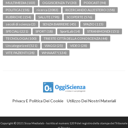
MULTIMEDIA
(103)
OGGISCIENZA TV
(30)
PODCAST
(94)
POLITICA
(158)
ricerca
(2083)
RICERCANDO ALL'ESTERO
(158)
RUBRICHE
(154)
SALUTE
(798)
SCOPERTE
(576)
secoli di scienza
(2)
SENZA BARRIERE
(45)
SPAZIO
(115)
SPECIALI
(221)
SPORT
(18)
SportLab
(14)
STRANIMONDI
(151)
TECNOLOGIA
(100)
TRIESTE CITTÀ DELLA CONOSCENZA
(44)
Uncategorized
(521)
VIAGGI
(25)
VIDEO
(28)
VITE PAZIENTI
(28)
WHAAAT?
(134)
Privacy E Politica Dei Cookie
Utilizzo Dei Nostri Materiali
Copyright © 2021 Sissa Medialab - Iscritto al numero 1209 del registro della stampa del Tribunale
di Trieste.