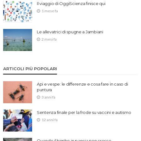
Il viaggio di OggiScienza finisce qui
1 mese fa
Le allevatrici di spugne a Jambiani
2 mesi fa
ARTICOLI PIÙ POPOLARI
Api e vespe: le differenze e cosa fare in caso di
puntura
3 anni fa
Sentenza finale per la frode su vaccini e autismo
12 anni fa
Quando il bimbo in pancia non cresce