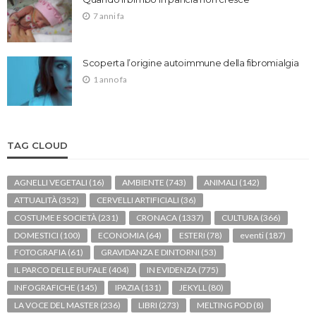
7 anni fa
Scoperta l’origine autoimmune della fibromialgia
1 anno fa
TAG CLOUD
AGNELLI VEGETALI
(16)
AMBIENTE
(743)
ANIMALI
(142)
ATTUALITÀ
(352)
CERVELLI ARTIFICIALI
(36)
COSTUME E SOCIETÀ
(231)
CRONACA
(1337)
CULTURA
(366)
DOMESTICI
(100)
ECONOMIA
(64)
ESTERI
(78)
eventi
(187)
FOTOGRAFIA
(61)
GRAVIDANZA E DINTORNI
(53)
IL PARCO DELLE BUFALE
(404)
IN EVIDENZA
(775)
INFOGRAFICHE
(145)
IPAZIA
(131)
JEKYLL
(80)
LA VOCE DEL MASTER
(236)
LIBRI
(273)
MELTING POD
(8)