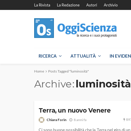
La Rivista
La Redazione
Autori
Archivio
RICERCA
ATTUALITÀ
IN EVIDE
Home
Posts Tagged "luminosità"
Archive
luminosità
Terra, un nuovo Venere
89
Chiara Forin
8 anni fa
Ci sono buone possibilità che la Terra nel giro di un