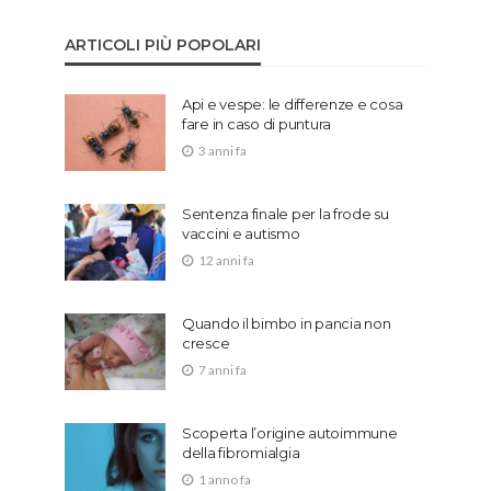
ARTICOLI PIÙ POPOLARI
Api e vespe: le differenze e cosa
fare in caso di puntura
3 anni fa
Sentenza finale per la frode su
vaccini e autismo
12 anni fa
Quando il bimbo in pancia non
cresce
7 anni fa
Scoperta l’origine autoimmune
della fibromialgia
1 anno fa