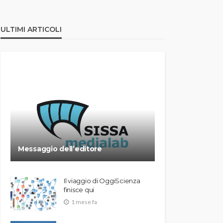
ULTIMI ARTICOLI
Messaggio dell’editore
Il viaggio di OggiScienza
finisce qui
1 mese fa