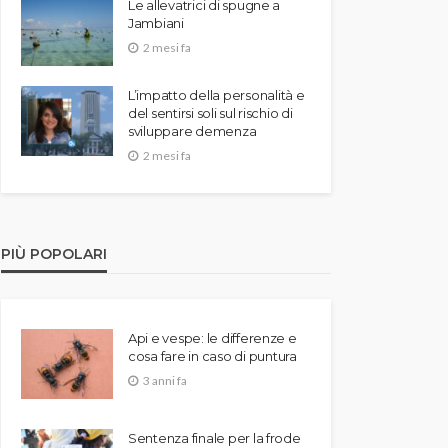
Le allevatrici di spugne a
Jambiani
2 mesi fa
L’impatto della personalità e
del sentirsi soli sul rischio di
sviluppare demenza
2 mesi fa
PIÙ POPOLARI
Api e vespe: le differenze e
cosa fare in caso di puntura
3 anni fa
Sentenza finale per la frode