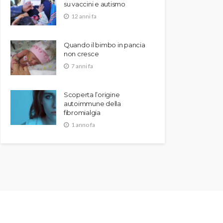
su vaccini e autismo
12 anni fa
Quando il bimbo in pancia
non cresce
7 anni fa
Scoperta l’origine
autoimmune della
fibromialgia
1 anno fa