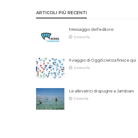
ARTICOLI PIÙ RECENTI
Messaggio dell’editore
1 mese fa
Il viaggio di OggiScienza finisce qui
1 mese fa
Le allevatrici di spugne a Jambiani
2 mesi fa