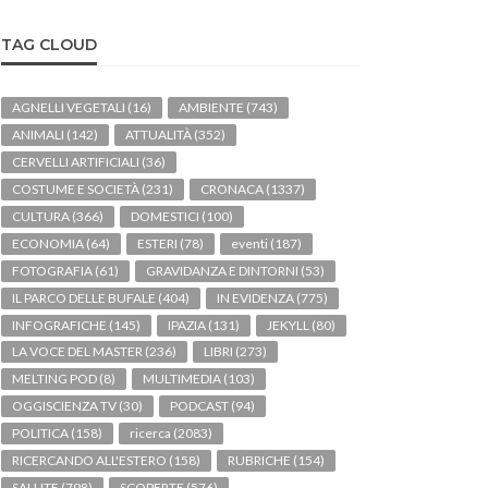
TAG CLOUD
AGNELLI VEGETALI
(16)
AMBIENTE
(743)
ANIMALI
(142)
ATTUALITÀ
(352)
CERVELLI ARTIFICIALI
(36)
COSTUME E SOCIETÀ
(231)
CRONACA
(1337)
CULTURA
(366)
DOMESTICI
(100)
ECONOMIA
(64)
ESTERI
(78)
eventi
(187)
FOTOGRAFIA
(61)
GRAVIDANZA E DINTORNI
(53)
IL PARCO DELLE BUFALE
(404)
IN EVIDENZA
(775)
INFOGRAFICHE
(145)
IPAZIA
(131)
JEKYLL
(80)
LA VOCE DEL MASTER
(236)
LIBRI
(273)
MELTING POD
(8)
MULTIMEDIA
(103)
OGGISCIENZA TV
(30)
PODCAST
(94)
POLITICA
(158)
ricerca
(2083)
RICERCANDO ALL'ESTERO
(158)
RUBRICHE
(154)
SALUTE
(798)
SCOPERTE
(576)