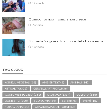
12 anni fa
Quando il bimbo in pancia non cresce
7 anni fa
Scoperta l’origine autoimmune della fibromialgia
1 anno fa
TAG CLOUD
AGNELLI VEGETALI
(16)
AMBIENTE
(743)
ANIMALI
(142)
ATTUALITÀ
(352)
CERVELLI ARTIFICIALI
(36)
COSTUME E SOCIETÀ
(231)
CRONACA
(1337)
CULTURA
(366)
DOMESTICI
(100)
ECONOMIA
(64)
ESTERI
(78)
eventi
(187)
FOTOGRAFIA
(61)
GRAVIDANZA E DINTORNI
(53)