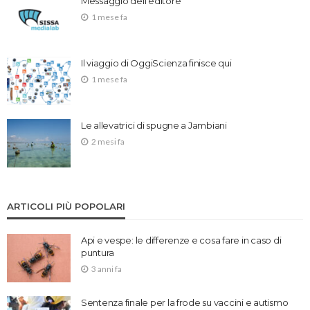
Messaggio dell’editore
1 mese fa
Il viaggio di OggiScienza finisce qui
1 mese fa
Le allevatrici di spugne a Jambiani
2 mesi fa
ARTICOLI PIÙ POPOLARI
Api e vespe: le differenze e cosa fare in caso di
puntura
3 anni fa
Sentenza finale per la frode su vaccini e autismo