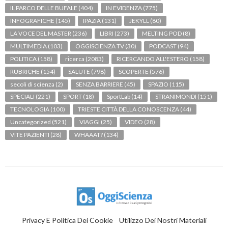
IL PARCO DELLE BUFALE
(404)
IN EVIDENZA
(775)
INFOGRAFICHE
(145)
IPAZIA
(131)
JEKYLL
(80)
LA VOCE DEL MASTER
(236)
LIBRI
(273)
MELTING POD
(8)
MULTIMEDIA
(103)
OGGISCIENZA TV
(30)
PODCAST
(94)
POLITICA
(158)
ricerca
(2083)
RICERCANDO ALL'ESTERO
(158)
RUBRICHE
(154)
SALUTE
(798)
SCOPERTE
(576)
secoli di scienza
(2)
SENZA BARRIERE
(45)
SPAZIO
(115)
SPECIALI
(221)
SPORT
(18)
SportLab
(14)
STRANIMONDI
(151)
TECNOLOGIA
(100)
TRIESTE CITTÀ DELLA CONOSCENZA
(44)
Uncategorized
(521)
VIAGGI
(25)
VIDEO
(28)
VITE PAZIENTI
(28)
WHAAAT?
(134)
Privacy E Politica Dei Cookie
Utilizzo Dei Nostri Materiali