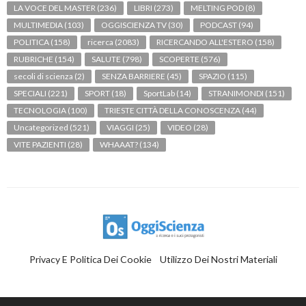
LA VOCE DEL MASTER
(236)
LIBRI
(273)
MELTING POD
(8)
MULTIMEDIA
(103)
OGGISCIENZA TV
(30)
PODCAST
(94)
POLITICA
(158)
ricerca
(2083)
RICERCANDO ALL'ESTERO
(158)
RUBRICHE
(154)
SALUTE
(798)
SCOPERTE
(576)
secoli di scienza
(2)
SENZA BARRIERE
(45)
SPAZIO
(115)
SPECIALI
(221)
SPORT
(18)
SportLab
(14)
STRANIMONDI
(151)
TECNOLOGIA
(100)
TRIESTE CITTÀ DELLA CONOSCENZA
(44)
Uncategorized
(521)
VIAGGI
(25)
VIDEO
(28)
VITE PAZIENTI
(28)
WHAAAT?
(134)
Privacy E Politica Dei Cookie
Utilizzo Dei Nostri Materiali