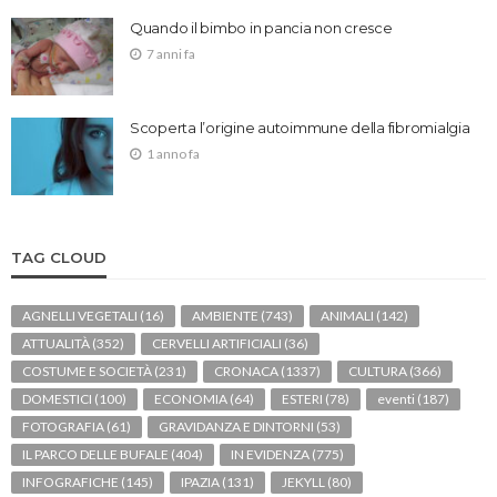
Quando il bimbo in pancia non cresce
7 anni fa
Scoperta l’origine autoimmune della fibromialgia
1 anno fa
TAG CLOUD
AGNELLI VEGETALI
(16)
AMBIENTE
(743)
ANIMALI
(142)
ATTUALITÀ
(352)
CERVELLI ARTIFICIALI
(36)
COSTUME E SOCIETÀ
(231)
CRONACA
(1337)
CULTURA
(366)
DOMESTICI
(100)
ECONOMIA
(64)
ESTERI
(78)
eventi
(187)
FOTOGRAFIA
(61)
GRAVIDANZA E DINTORNI
(53)
IL PARCO DELLE BUFALE
(404)
IN EVIDENZA
(775)
INFOGRAFICHE
(145)
IPAZIA
(131)
JEKYLL
(80)