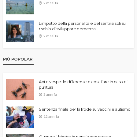
2 mesi fa
L’impatto della personalità e del sentirsi soli sul
rischio di sviluppare demenza
2 mesi fa
PIÙ POPOLARI
Api e vespe: le differenze e cosa fare in caso di
puntura
3 anni fa
Sentenza finale per la frode su vaccini e autismo
12 anni fa
Quando il bimbo in pancia non cresce