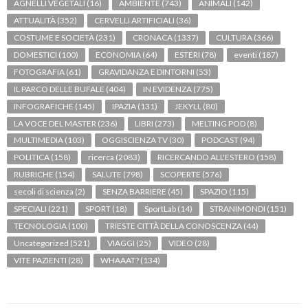
AGNELLI VEGETALI
(16)
AMBIENTE
(743)
ANIMALI
(142)
ATTUALITÀ
(352)
CERVELLI ARTIFICIALI
(36)
COSTUME E SOCIETÀ
(231)
CRONACA
(1337)
CULTURA
(366)
DOMESTICI
(100)
ECONOMIA
(64)
ESTERI
(78)
eventi
(187)
FOTOGRAFIA
(61)
GRAVIDANZA E DINTORNI
(53)
IL PARCO DELLE BUFALE
(404)
IN EVIDENZA
(775)
INFOGRAFICHE
(145)
IPAZIA
(131)
JEKYLL
(80)
LA VOCE DEL MASTER
(236)
LIBRI
(273)
MELTING POD
(8)
MULTIMEDIA
(103)
OGGISCIENZA TV
(30)
PODCAST
(94)
POLITICA
(158)
ricerca
(2083)
RICERCANDO ALL'ESTERO
(158)
RUBRICHE
(154)
SALUTE
(798)
SCOPERTE
(576)
secoli di scienza
(2)
SENZA BARRIERE
(45)
SPAZIO
(115)
SPECIALI
(221)
SPORT
(18)
SportLab
(14)
STRANIMONDI
(151)
TECNOLOGIA
(100)
TRIESTE CITTÀ DELLA CONOSCENZA
(44)
Uncategorized
(521)
VIAGGI
(25)
VIDEO
(28)
VITE PAZIENTI
(28)
WHAAAT?
(134)