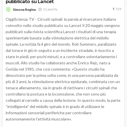
pubblicato su Lancet
729
11 anni fa
Simona Regina
OggiScienza TV - Circuiti spinali: la parola al ricercatore italiano
coinvolto nello studio pubblicato su Lancet Il 20 maggio vengono
pubblicati sulla rivista scientifica Lancet i risultati di una terapia
sperimentale basata sulla stimolazione elettrica del midollo
spinale. La notizia fa il giro del mondo. Rob Summers, paralizzato
dal torace in giù in seguito a un incidente stradale, è riuscito a
stare in piedi, per pochi minuti, e a controllare volontariamente i
muscoli. Allo studio ha collaborato anche Enrico Rejc, nato a
Gorizia nel 1981, che così commenta: «Questo studio ha
dimostrato per la prima volta come, in una persona paralizzata da
più di 3 anni, la stimolazione elettrica epidurale, combinata con un
tenace allenamento, sia in grado di riattivare i circuiti spinali che
controllano la postura e la locomozione, che non sono più
collegati al cervello a causa della lesione. In questo modo, la parte
“intelligente” del midollo spinale è in grado di utilizzare le
informazioni sensoriali periferiche per controllare
autonomamente l’attività muscolare».