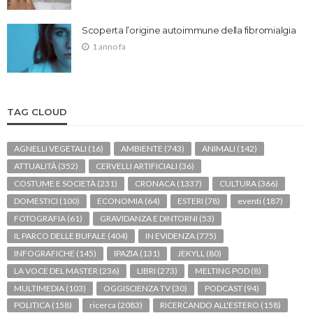
Scoperta l’origine autoimmune della fibromialgia
1 anno fa
TAG CLOUD
AGNELLI VEGETALI
(16)
AMBIENTE
(743)
ANIMALI
(142)
ATTUALITÀ
(352)
CERVELLI ARTIFICIALI
(36)
COSTUME E SOCIETÀ
(231)
CRONACA
(1337)
CULTURA
(366)
DOMESTICI
(100)
ECONOMIA
(64)
ESTERI
(78)
eventi
(187)
FOTOGRAFIA
(61)
GRAVIDANZA E DINTORNI
(53)
IL PARCO DELLE BUFALE
(404)
IN EVIDENZA
(775)
INFOGRAFICHE
(145)
IPAZIA
(131)
JEKYLL
(80)
LA VOCE DEL MASTER
(236)
LIBRI
(273)
MELTING POD
(8)
MULTIMEDIA
(103)
OGGISCIENZA TV
(30)
PODCAST
(94)
POLITICA
(158)
ricerca
(2083)
RICERCANDO ALL'ESTERO
(158)