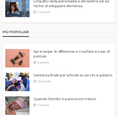
L’impatto della personalità e del sentirsi soli sul
rischio di sviluppare demenza
2 mesi fa
PIÙ POPOLARI
Api e vespe: le differenze e cosa fare in caso di
puntura
3 anni fa
Sentenza finale per la frode su vaccini e autismo
12 anni fa
Quando il bimbo in pancia non cresce
7 anni fa