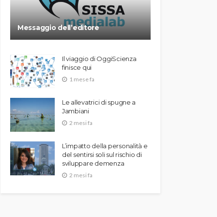
Messaggio dell’editore
Il viaggio di OggiScienza
finisce qui
1 mese fa
Le allevatrici di spugne a
Jambiani
2 mesi fa
L’impatto della personalità e
del sentirsi soli sul rischio di
sviluppare demenza
2 mesi fa