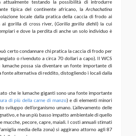
a attualmente
testando la possibilità di introdurre
ante tipica del continente africano, la
Archachatina
opolazione locale dalla pratica della caccia di frodo ai
 ai gorilla di cross river, (
Gorilla gorilla diehli
) la cui
mplari e dove la perdita di anche un solo individuo è
può certo condannare chi pratica la caccia di frodo per
angiato o rivenduto a circa 70 dollari a capo). Il WCS
di lumache possa sia diventare un fonte importante di
 fonte alternativa di reddito, distogliendo i locali dalla
rato che le lumache giganti sono una fonte importante
ura di più della carne di manzo
) e di elementi minori
tto sviluppo dell’organismo umano. L’allevamento delle
ativo, e ha un più basso impatto ambientale di quello
mucche, pecore, capre, maiali. I costi annuali stimati
amiglia media della zona) si aggirano attorno agli 87