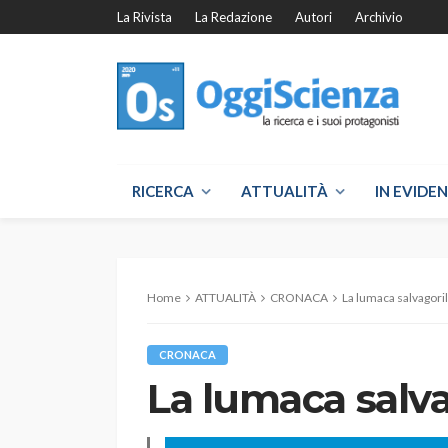
La Rivista
La Redazione
Autori
Archivio
RICERCA
ATTUALITÀ
IN EVIDE
Home
ATTUALITÀ
CRONACA
La lumaca salvagoril
CRONACA
La lumaca salva