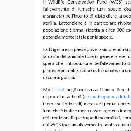
Il Wildlife Conservation Fund (WCS) st
l’allevamento di lumache (una specie gig
marginata
) nell’intento di distogliere la p
gorilla. L’attenzione è in particolare rivolta
popolazione è ormai ridotta a circa 300 ese
potenzialmente letale per la specie.
La Nigeria è un paese poverissimo, e non si 
la carne dell’animale (che in genere viene m
spera che l’introduzione dell’allevamento 
proteine animali a scopo nutrizionale, sia una
caccia ai gorilla.
Molti
studi
negli anni passati hanno dimost
di proteine animali (
ne contengono addiritt
(come sali minerali) necessari per un corre
lumache è inoltre meno costoso, meno impegn
dei tradizionali quadrupedi mammiferi, come 
dal WCS (per un allevamento adatto a una f