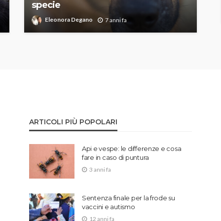
specie
Eleonora Degano
7 anni fa
ARTICOLI PIÙ POPOLARI
Api e vespe: le differenze e cosa
fare in caso di puntura
3 anni fa
Sentenza finale per la frode su
vaccini e autismo
12 anni fa