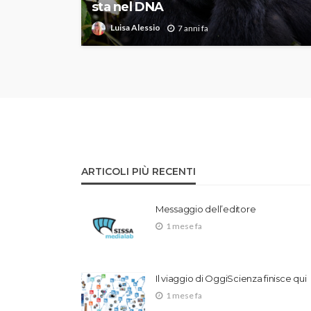
sta nel DNA
Luisa Alessio
7 anni fa
ARTICOLI PIÙ RECENTI
Messaggio dell’editore
1 mese fa
Il viaggio di OggiScienza finisce qui
1 mese fa