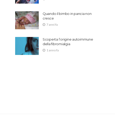
Quando il bimbo in pancia non
cresce
7 anni fa
Scoperta l’origine autoimmune
della fibromialgia
1 anno fa