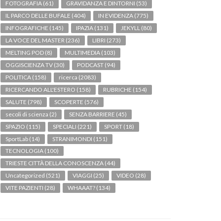
FOTOGRAFIA
(61)
GRAVIDANZA E DINTORNI
(53)
IL PARCO DELLE BUFALE
(404)
IN EVIDENZA
(775)
INFOGRAFICHE
(145)
IPAZIA
(131)
JEKYLL
(80)
LA VOCE DEL MASTER
(236)
LIBRI
(273)
MELTING POD
(8)
MULTIMEDIA
(103)
OGGISCIENZA TV
(30)
PODCAST
(94)
POLITICA
(158)
ricerca
(2083)
RICERCANDO ALL'ESTERO
(158)
RUBRICHE
(154)
SALUTE
(798)
SCOPERTE
(576)
secoli di scienza
(2)
SENZA BARRIERE
(45)
SPAZIO
(115)
SPECIALI
(221)
SPORT
(18)
SportLab
(14)
STRANIMONDI
(151)
TECNOLOGIA
(100)
TRIESTE CITTÀ DELLA CONOSCENZA
(44)
Uncategorized
(521)
VIAGGI
(25)
VIDEO
(28)
VITE PAZIENTI
(28)
WHAAAT?
(134)