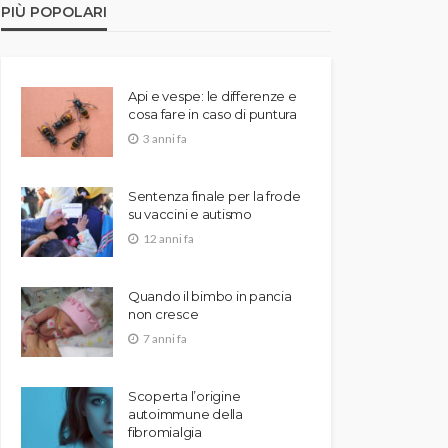
PIÙ POPOLARI
Api e vespe: le differenze e
cosa fare in caso di puntura
3 anni fa
Sentenza finale per la frode
su vaccini e autismo
12 anni fa
Quando il bimbo in pancia
non cresce
7 anni fa
Scoperta l’origine
autoimmune della
fibromialgia