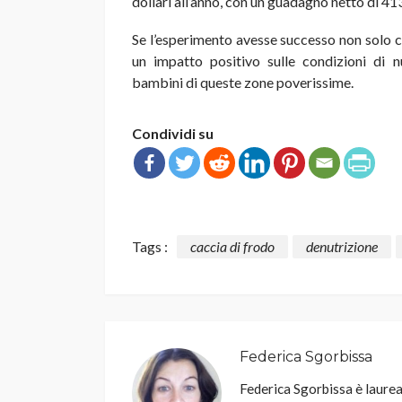
dollari all’anno, con un guadagno netto di 413
Se l’esperimento avesse successo non solo co
un impatto positivo sulle condizioni di n
bambini di queste zone poverissime.
Condividi su
Tags :
caccia di frodo
denutrizione
Federica Sgorbissa
Federica Sgorbissa è laurea