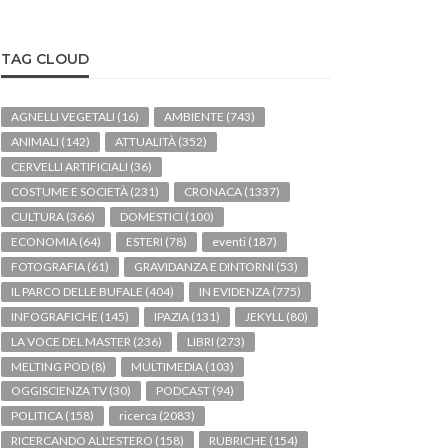
TAG CLOUD
AGNELLI VEGETALI
(16)
AMBIENTE
(743)
ANIMALI
(142)
ATTUALITÀ
(352)
CERVELLI ARTIFICIALI
(36)
COSTUME E SOCIETÀ
(231)
CRONACA
(1337)
CULTURA
(366)
DOMESTICI
(100)
ECONOMIA
(64)
ESTERI
(78)
eventi
(187)
FOTOGRAFIA
(61)
GRAVIDANZA E DINTORNI
(53)
IL PARCO DELLE BUFALE
(404)
IN EVIDENZA
(775)
INFOGRAFICHE
(145)
IPAZIA
(131)
JEKYLL
(80)
LA VOCE DEL MASTER
(236)
LIBRI
(273)
MELTING POD
(8)
MULTIMEDIA
(103)
OGGISCIENZA TV
(30)
PODCAST
(94)
POLITICA
(158)
ricerca
(2083)
RICERCANDO ALL'ESTERO
(158)
RUBRICHE
(154)