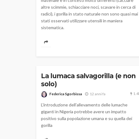
materiale e in contesti molto differenti (cacciare
altre scimmie, schiacciare noci, scavare in cerca di
radici), i gorilla in stato naturale non sono quasi mai
stati osservati utilizzare utensili in maniera
sistematica.
La lumaca salvagorilla (e non
solo)
1.4
Federica Sgorbissa
12 anni fa
L'introduzione dell'allevamento delle lumache
giganti in Nigeria potrebbe avere un impatto
positivo sulla popolazione umana e su quella dei
gorilla