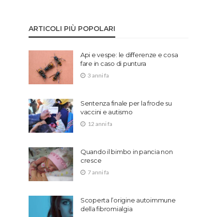
ARTICOLI PIÙ POPOLARI
Api e vespe: le differenze e cosa
fare in caso di puntura
3 anni fa
Sentenza finale per la frode su
vaccini e autismo
12 anni fa
Quando il bimbo in pancia non
cresce
7 anni fa
Scoperta l’origine autoimmune
della fibromialgia