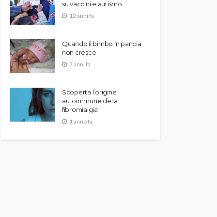
su vaccini e autismo
12 anni fa
Quando il bimbo in pancia
non cresce
7 anni fa
Scoperta l’origine
autoimmune della
fibromialgia
1 anno fa