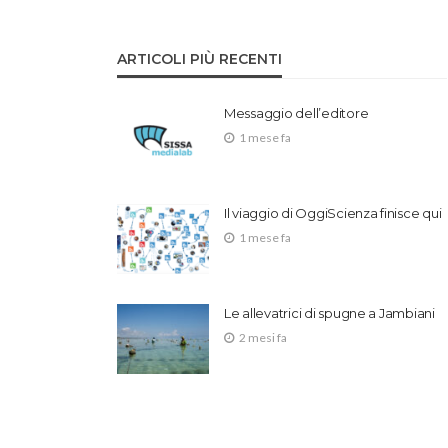
ARTICOLI PIÙ RECENTI
Messaggio dell’editore
1 mese fa
Il viaggio di OggiScienza finisce qui
1 mese fa
Le allevatrici di spugne a Jambiani
2 mesi fa