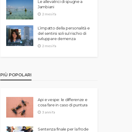
Le allevatrici di spugne a
Jambiani
2 mesi fa
L’impatto della personalità e
del sentirsi soli sul rischio di
sviluppare demenza
2 mesi fa
PIÙ POPOLARI
Api e vespe: le differenze e
cosa fare in caso di puntura
3 anni fa
Sentenza finale per la frode