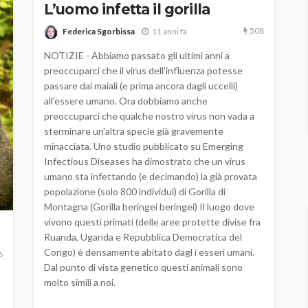
L’uomo infetta il gorilla
508
Federica Sgorbissa
11 anni fa
NOTIZIE - Abbiamo passato gli ultimi anni a
preoccuparci che il virus dell'influenza potesse
passare dai maiali (e prima ancora dagli uccelli)
all'essere umano. Ora dobbiamo anche
preoccuparci che qualche nostro virus non vada a
sterminare un'altra specie già gravemente
minacciata. Uno studio pubblicato su Emerging
Infectious Diseases ha dimostrato che un virus
umano sta infettando (e decimando) la già provata
popolazione (solo 800 individui) di Gorilla di
Montagna (Gorilla beringei beringei) Il luogo dove
vivono questi primati (delle aree protette divise fra
Ruanda, Uganda e Repubblica Democratica del
Congo) è densamente abitato dagl i esseri umani.
6
Dal punto di vista genetico questi animali sono
molto simili a noi.