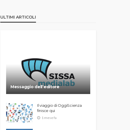
ULTIMI ARTICOLI
Messaggio dell’editore
Il viaggio di OggiScienza
finisce qui
1 mese fa