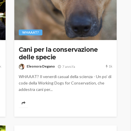
WHAAAT?
Cani per la conservazione
delle specie
k
1k
Eleonora Degano
7 anni fa
WHAAAT? Il venerdì casual della scienza - Un po’ di
code della Working Dogs for Conservation, che
addestra cani per...