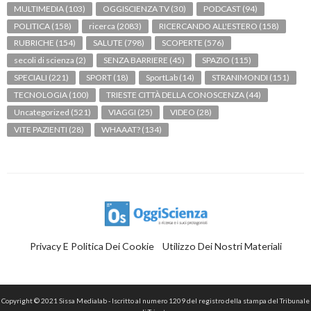
MULTIMEDIA
(103)
OGGISCIENZA TV
(30)
PODCAST
(94)
POLITICA
(158)
ricerca
(2083)
RICERCANDO ALL'ESTERO
(158)
RUBRICHE
(154)
SALUTE
(798)
SCOPERTE
(576)
secoli di scienza
(2)
SENZA BARRIERE
(45)
SPAZIO
(115)
SPECIALI
(221)
SPORT
(18)
SportLab
(14)
STRANIMONDI
(151)
TECNOLOGIA
(100)
TRIESTE CITTÀ DELLA CONOSCENZA
(44)
Uncategorized
(521)
VIAGGI
(25)
VIDEO
(28)
VITE PAZIENTI
(28)
WHAAAT?
(134)
Privacy E Politica Dei Cookie
Utilizzo Dei Nostri Materiali
Copyright © 2021 Sissa Medialab - Iscritto al numero 1209 del registro della stampa del Tribunale