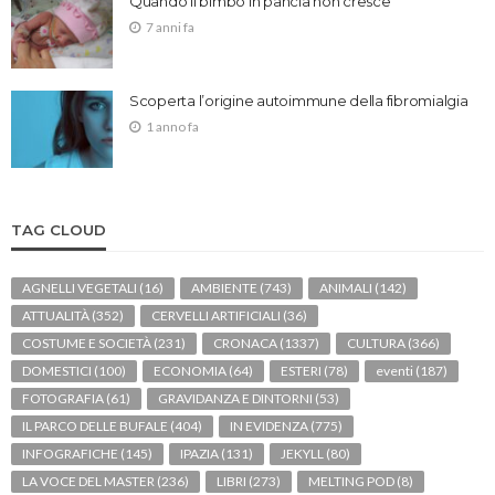
Quando il bimbo in pancia non cresce
7 anni fa
Scoperta l’origine autoimmune della fibromialgia
1 anno fa
TAG CLOUD
AGNELLI VEGETALI
(16)
AMBIENTE
(743)
ANIMALI
(142)
ATTUALITÀ
(352)
CERVELLI ARTIFICIALI
(36)
COSTUME E SOCIETÀ
(231)
CRONACA
(1337)
CULTURA
(366)
DOMESTICI
(100)
ECONOMIA
(64)
ESTERI
(78)
eventi
(187)
FOTOGRAFIA
(61)
GRAVIDANZA E DINTORNI
(53)
IL PARCO DELLE BUFALE
(404)
IN EVIDENZA
(775)
INFOGRAFICHE
(145)
IPAZIA
(131)
JEKYLL
(80)
LA VOCE DEL MASTER
(236)
LIBRI
(273)
MELTING POD
(8)