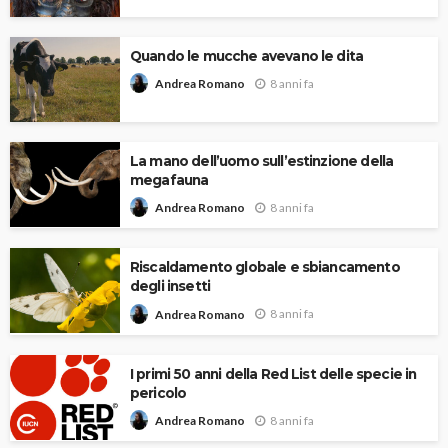
Quando le mucche avevano le dita
8 anni fa
Andrea Romano
La mano dell’uomo sull’estinzione della
megafauna
8 anni fa
Andrea Romano
Riscaldamento globale e sbiancamento
degli insetti
8 anni fa
Andrea Romano
I primi 50 anni della Red List delle specie in
pericolo
8 anni fa
Andrea Romano