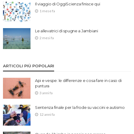
Il viaggio di OggiScienza finisce qui
1 mese fa
Le allevatrici di spugne a Jambiani
2 mesi fa
ARTICOLI PIÙ POPOLARI
Api e vespe: le differenze e cosa fare in caso di
puntura
3 anni fa
Sentenza finale per la frode su vaccini e autismo
12 anni fa