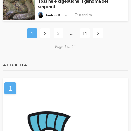
Tossine e digestione: il genoma dei
serpenti
8 anni fa
Andrea Romano
1
2
3
…
11
Page 1 of 11
ATTUALITÀ
1