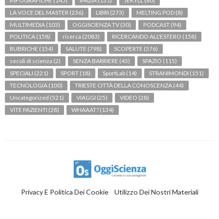
INFOGRAFICHE
(145)
IPAZIA
(131)
JEKYLL
(80)
LA VOCE DEL MASTER
(236)
LIBRI
(273)
MELTING POD
(8)
MULTIMEDIA
(103)
OGGISCIENZA TV
(30)
PODCAST
(94)
POLITICA
(158)
ricerca
(2083)
RICERCANDO ALL'ESTERO
(158)
RUBRICHE
(154)
SALUTE
(798)
SCOPERTE
(576)
secoli di scienza
(2)
SENZA BARRIERE
(45)
SPAZIO
(115)
SPECIALI
(221)
SPORT
(18)
SportLab
(14)
STRANIMONDI
(151)
TECNOLOGIA
(100)
TRIESTE CITTÀ DELLA CONOSCENZA
(44)
Uncategorized
(521)
VIAGGI
(25)
VIDEO
(28)
VITE PAZIENTI
(28)
WHAAAT?
(134)
Privacy E Politica Dei Cookie
Utilizzo Dei Nostri Materiali