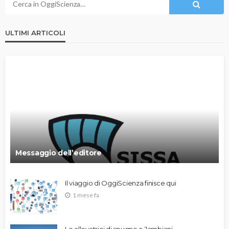
ULTIMI ARTICOLI
Messaggio dell’editore
Il viaggio di OggiScienza finisce qui
1 mese fa
Le allevatrici di spugne a Jambiani