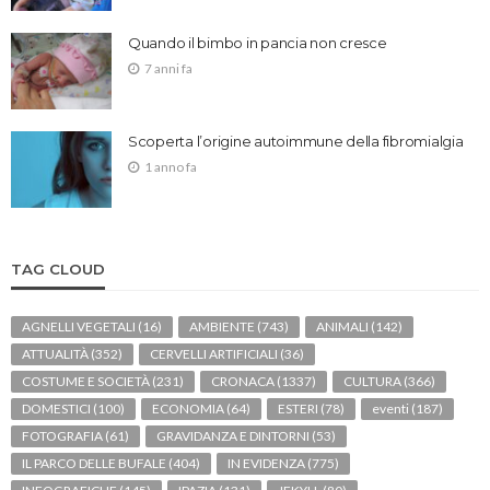
Quando il bimbo in pancia non cresce
7 anni fa
Scoperta l’origine autoimmune della fibromialgia
1 anno fa
TAG CLOUD
AGNELLI VEGETALI
(16)
AMBIENTE
(743)
ANIMALI
(142)
ATTUALITÀ
(352)
CERVELLI ARTIFICIALI
(36)
COSTUME E SOCIETÀ
(231)
CRONACA
(1337)
CULTURA
(366)
DOMESTICI
(100)
ECONOMIA
(64)
ESTERI
(78)
eventi
(187)
FOTOGRAFIA
(61)
GRAVIDANZA E DINTORNI
(53)
IL PARCO DELLE BUFALE
(404)
IN EVIDENZA
(775)