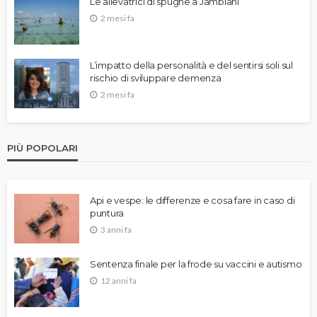
Le allevatrici di spugne a Jambiani
2 mesi fa
L’impatto della personalità e del sentirsi soli sul
rischio di sviluppare demenza
2 mesi fa
PIÙ POPOLARI
Api e vespe: le differenze e cosa fare in caso di
puntura
3 anni fa
Sentenza finale per la frode su vaccini e autismo
12 anni fa