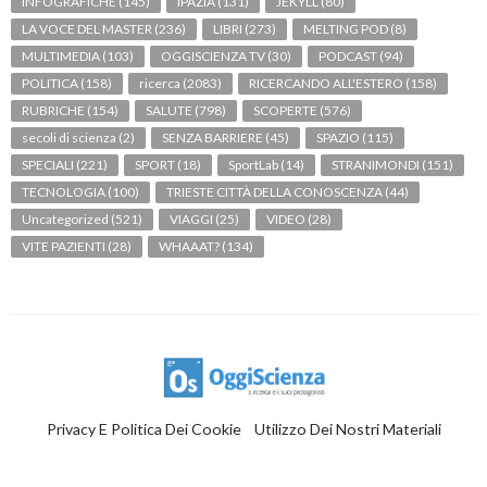
INFOGRAFICHE
(145)
IPAZIA
(131)
JEKYLL
(80)
LA VOCE DEL MASTER
(236)
LIBRI
(273)
MELTING POD
(8)
MULTIMEDIA
(103)
OGGISCIENZA TV
(30)
PODCAST
(94)
POLITICA
(158)
ricerca
(2083)
RICERCANDO ALL'ESTERO
(158)
RUBRICHE
(154)
SALUTE
(798)
SCOPERTE
(576)
secoli di scienza
(2)
SENZA BARRIERE
(45)
SPAZIO
(115)
SPECIALI
(221)
SPORT
(18)
SportLab
(14)
STRANIMONDI
(151)
TECNOLOGIA
(100)
TRIESTE CITTÀ DELLA CONOSCENZA
(44)
Uncategorized
(521)
VIAGGI
(25)
VIDEO
(28)
VITE PAZIENTI
(28)
WHAAAT?
(134)
Privacy E Politica Dei Cookie
Utilizzo Dei Nostri Materiali