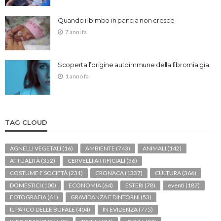
Quando il bimbo in pancia non cresce
7 anni fa
Scoperta l’origine autoimmune della fibromialgia
1 anno fa
TAG CLOUD
AGNELLI VEGETALI
(16)
AMBIENTE
(743)
ANIMALI
(142)
ATTUALITÀ
(352)
CERVELLI ARTIFICIALI
(36)
COSTUME E SOCIETÀ
(231)
CRONACA
(1337)
CULTURA
(366)
DOMESTICI
(100)
ECONOMIA
(64)
ESTERI
(78)
eventi
(187)
FOTOGRAFIA
(61)
GRAVIDANZA E DINTORNI
(53)
IL PARCO DELLE BUFALE
(404)
IN EVIDENZA
(775)