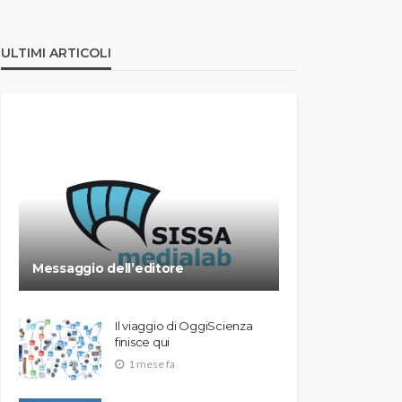
ULTIMI ARTICOLI
Messaggio dell’editore
Il viaggio di OggiScienza
finisce qui
1 mese fa