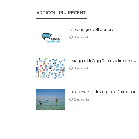
ARTICOLI PIÙ RECENTI
Messaggio dell’editore
1 mese fa
Il viaggio di OggiScienza finisce qui
1 mese fa
Le allevatrici di spugne a Jambiani
2 mesi fa