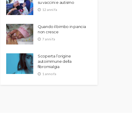
su vaccini e autismo
12 anni fa
Quando il bimbo in pancia
non cresce
7 anni fa
Scoperta l’origine
autoimmune della
fibromialgia
1 anno fa