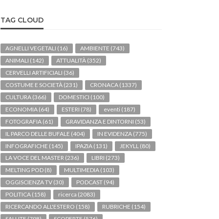
TAG CLOUD
AGNELLI VEGETALI
(16)
AMBIENTE
(743)
ANIMALI
(142)
ATTUALITÀ
(352)
CERVELLI ARTIFICIALI
(36)
COSTUME E SOCIETÀ
(231)
CRONACA
(1337)
CULTURA
(366)
DOMESTICI
(100)
ECONOMIA
(64)
ESTERI
(78)
eventi
(187)
FOTOGRAFIA
(61)
GRAVIDANZA E DINTORNI
(53)
IL PARCO DELLE BUFALE
(404)
IN EVIDENZA
(775)
INFOGRAFICHE
(145)
IPAZIA
(131)
JEKYLL
(80)
LA VOCE DEL MASTER
(236)
LIBRI
(273)
MELTING POD
(8)
MULTIMEDIA
(103)
OGGISCIENZA TV
(30)
PODCAST
(94)
POLITICA
(158)
ricerca
(2083)
RICERCANDO ALL'ESTERO
(158)
RUBRICHE
(154)
SALUTE
(798)
SCOPERTE
(576)