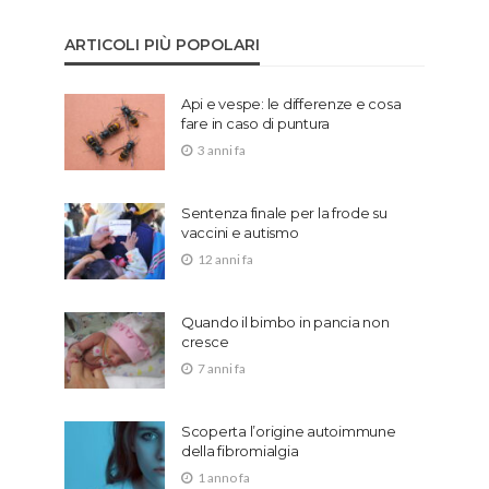
ARTICOLI PIÙ POPOLARI
Api e vespe: le differenze e cosa
fare in caso di puntura
3 anni fa
Sentenza finale per la frode su
vaccini e autismo
12 anni fa
Quando il bimbo in pancia non
cresce
7 anni fa
Scoperta l’origine autoimmune
della fibromialgia
1 anno fa