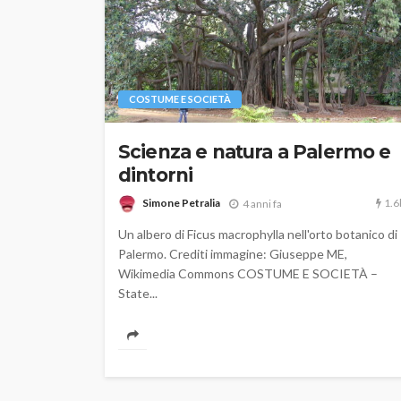
COSTUME E SOCIETÀ
Scienza e natura a Palermo e
dintorni
1.6
Simone Petralia
4 anni fa
Un albero di Ficus macrophylla nell'orto botanico di
Palermo. Crediti immagine: Giuseppe ME,
Wikimedia Commons COSTUME E SOCIETÀ –
State...