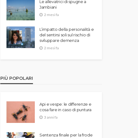
Le allevatrici di spugne a
Jambiani
2 mesi fa
L’impatto della personalità e
del sentirsi soli sul rischio di
sviluppare demenza
2 mesi fa
PIÙ POPOLARI
Api e vespe: le differenze e
cosa fare in caso di puntura
3 anni fa
Sentenza finale per la frode