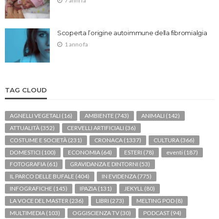
7 anni fa
Scoperta l’origine autoimmune della fibromialgia
1 anno fa
TAG CLOUD
AGNELLI VEGETALI
(16)
AMBIENTE
(743)
ANIMALI
(142)
ATTUALITÀ
(352)
CERVELLI ARTIFICIALI
(36)
COSTUME E SOCIETÀ
(231)
CRONACA
(1337)
CULTURA
(366)
DOMESTICI
(100)
ECONOMIA
(64)
ESTERI
(78)
eventi
(187)
FOTOGRAFIA
(61)
GRAVIDANZA E DINTORNI
(53)
IL PARCO DELLE BUFALE
(404)
IN EVIDENZA
(775)
INFOGRAFICHE
(145)
IPAZIA
(131)
JEKYLL
(80)
LA VOCE DEL MASTER
(236)
LIBRI
(273)
MELTING POD
(8)
MULTIMEDIA
(103)
OGGISCIENZA TV
(30)
PODCAST
(94)