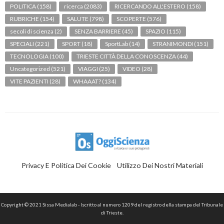
POLITICA
(158)
ricerca
(2083)
RICERCANDO ALL'ESTERO
(158)
RUBRICHE
(154)
SALUTE
(798)
SCOPERTE
(576)
secoli di scienza
(2)
SENZA BARRIERE
(45)
SPAZIO
(115)
SPECIALI
(221)
SPORT
(18)
SportLab
(14)
STRANIMONDI
(151)
TECNOLOGIA
(100)
TRIESTE CITTÀ DELLA CONOSCENZA
(44)
Uncategorized
(521)
VIAGGI
(25)
VIDEO
(28)
VITE PAZIENTI
(28)
WHAAAT?
(134)
Privacy E Politica Dei Cookie
Utilizzo Dei Nostri Materiali
Copyright © 2021 Sissa Medialab - Iscritto al numero 1209 del registro della stampa del Tribunale
di Trieste.