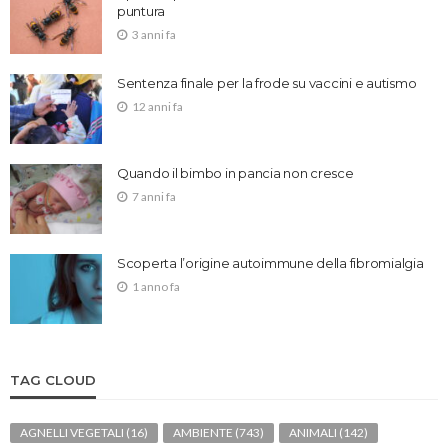
puntura
3 anni fa
Sentenza finale per la frode su vaccini e autismo
12 anni fa
Quando il bimbo in pancia non cresce
7 anni fa
Scoperta l’origine autoimmune della fibromialgia
1 anno fa
TAG CLOUD
AGNELLI VEGETALI
(16)
AMBIENTE
(743)
ANIMALI
(142)