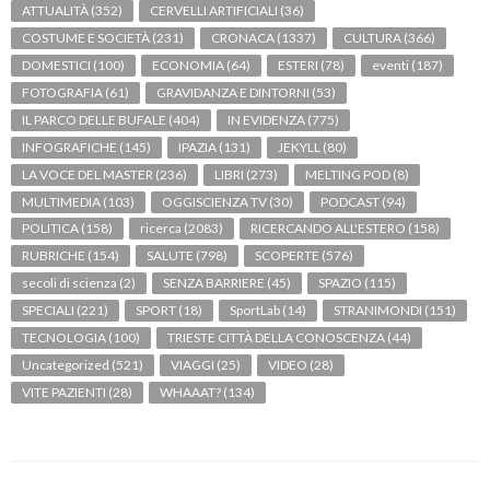
ATTUALITÀ
(352)
CERVELLI ARTIFICIALI
(36)
COSTUME E SOCIETÀ
(231)
CRONACA
(1337)
CULTURA
(366)
DOMESTICI
(100)
ECONOMIA
(64)
ESTERI
(78)
eventi
(187)
FOTOGRAFIA
(61)
GRAVIDANZA E DINTORNI
(53)
IL PARCO DELLE BUFALE
(404)
IN EVIDENZA
(775)
INFOGRAFICHE
(145)
IPAZIA
(131)
JEKYLL
(80)
LA VOCE DEL MASTER
(236)
LIBRI
(273)
MELTING POD
(8)
MULTIMEDIA
(103)
OGGISCIENZA TV
(30)
PODCAST
(94)
POLITICA
(158)
ricerca
(2083)
RICERCANDO ALL'ESTERO
(158)
RUBRICHE
(154)
SALUTE
(798)
SCOPERTE
(576)
secoli di scienza
(2)
SENZA BARRIERE
(45)
SPAZIO
(115)
SPECIALI
(221)
SPORT
(18)
SportLab
(14)
STRANIMONDI
(151)
TECNOLOGIA
(100)
TRIESTE CITTÀ DELLA CONOSCENZA
(44)
Uncategorized
(521)
VIAGGI
(25)
VIDEO
(28)
VITE PAZIENTI
(28)
WHAAAT?
(134)