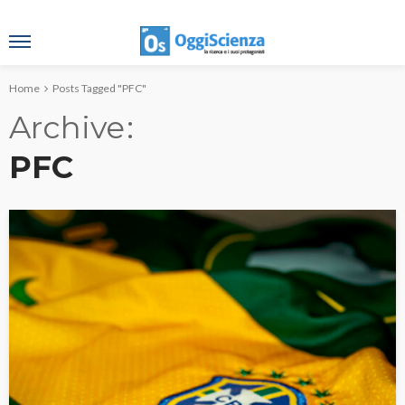
Home
Posts Tagged "PFC"
Archive
PFC