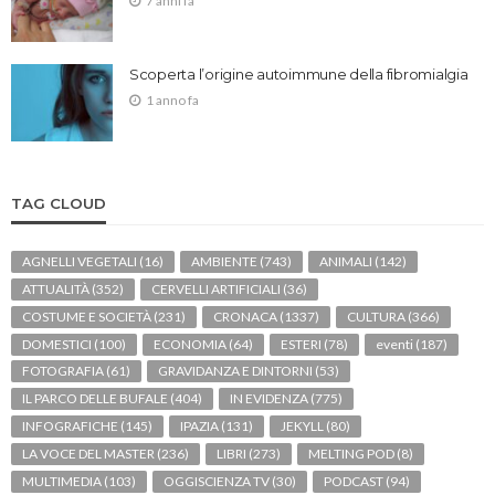
7 anni fa
Scoperta l’origine autoimmune della fibromialgia
1 anno fa
TAG CLOUD
AGNELLI VEGETALI
(16)
AMBIENTE
(743)
ANIMALI
(142)
ATTUALITÀ
(352)
CERVELLI ARTIFICIALI
(36)
COSTUME E SOCIETÀ
(231)
CRONACA
(1337)
CULTURA
(366)
DOMESTICI
(100)
ECONOMIA
(64)
ESTERI
(78)
eventi
(187)
FOTOGRAFIA
(61)
GRAVIDANZA E DINTORNI
(53)
IL PARCO DELLE BUFALE
(404)
IN EVIDENZA
(775)
INFOGRAFICHE
(145)
IPAZIA
(131)
JEKYLL
(80)
LA VOCE DEL MASTER
(236)
LIBRI
(273)
MELTING POD
(8)
MULTIMEDIA
(103)
OGGISCIENZA TV
(30)
PODCAST
(94)