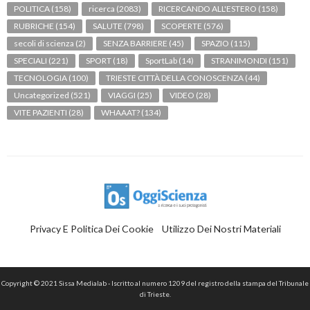
POLITICA
(158)
ricerca
(2083)
RICERCANDO ALL'ESTERO
(158)
RUBRICHE
(154)
SALUTE
(798)
SCOPERTE
(576)
secoli di scienza
(2)
SENZA BARRIERE
(45)
SPAZIO
(115)
SPECIALI
(221)
SPORT
(18)
SportLab
(14)
STRANIMONDI
(151)
TECNOLOGIA
(100)
TRIESTE CITTÀ DELLA CONOSCENZA
(44)
Uncategorized
(521)
VIAGGI
(25)
VIDEO
(28)
VITE PAZIENTI
(28)
WHAAAT?
(134)
Privacy E Politica Dei Cookie
Utilizzo Dei Nostri Materiali
Copyright © 2021 Sissa Medialab - Iscritto al numero 1209 del registro della stampa del Tribunale
di Trieste.