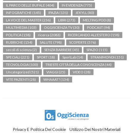
IL PARCO DELLE BUFALE
(404)
IN EVIDENZA
(775)
INFOGRAFICHE
(145)
IPAZIA
(131)
JEKYLL
(80)
LA VOCE DEL MASTER
(236)
LIBRI
(273)
MELTING POD
(8)
MULTIMEDIA
(103)
OGGISCIENZA TV
(30)
PODCAST
(94)
POLITICA
(158)
ricerca
(2083)
RICERCANDO ALL'ESTERO
(158)
RUBRICHE
(154)
SALUTE
(798)
SCOPERTE
(576)
secoli di scienza
(2)
SENZA BARRIERE
(45)
SPAZIO
(115)
SPECIALI
(221)
SPORT
(18)
SportLab
(14)
STRANIMONDI
(151)
TECNOLOGIA
(100)
TRIESTE CITTÀ DELLA CONOSCENZA
(44)
Uncategorized
(521)
VIAGGI
(25)
VIDEO
(28)
VITE PAZIENTI
(28)
WHAAAT?
(134)
Privacy E Politica Dei Cookie
Utilizzo Dei Nostri Materiali