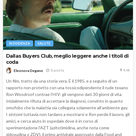
IN EVIDENZA
SALUTE
Dallas Buyers Club, meglio leggere anche i titoli di
coda
4.6k
8 anni fa
Eleonora Degano
Un film, tratto da una storia vera. È il 1985, e a seguito di un
rapporto non protetto con una tossicodipendente il rude texano
Ron Woodroof contrae l’HIV: gli vengono dati 30 giorni di vita.
Inizialmente rifiuta di accettare la diagnosi, convinto in quanto
omofobo che la malattia sia collegata solamente all’ambiente gay.
I sintomi tuttavia non tardano a mostrarsi e Ron perde il lavoro, gli
amici, e cerca aiuto in ospedale dove è in corso di
sperimentazione l’AZT (azitotimidina, anche nota come
zidovudina o ZDV), il primo antivirale approvato dalla Food and