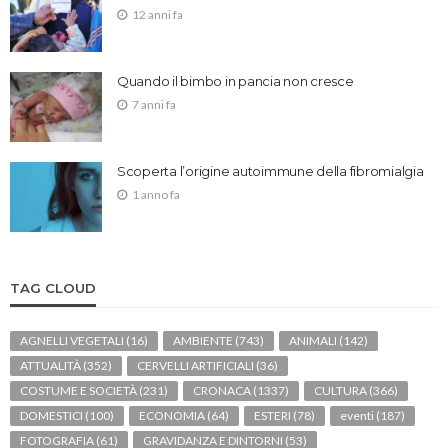
12 anni fa
Quando il bimbo in pancia non cresce
7 anni fa
Scoperta l’origine autoimmune della fibromialgia
1 anno fa
TAG CLOUD
AGNELLI VEGETALI
(16)
AMBIENTE
(743)
ANIMALI
(142)
ATTUALITÀ
(352)
CERVELLI ARTIFICIALI
(36)
COSTUME E SOCIETÀ
(231)
CRONACA
(1337)
CULTURA
(366)
DOMESTICI
(100)
ECONOMIA
(64)
ESTERI
(78)
eventi
(187)
FOTOGRAFIA
(61)
GRAVIDANZA E DINTORNI
(53)