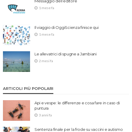
Messaggio dell’editore
1 mese fa
Il viaggio di OggiScienza finisce qui
1 mese fa
Le allevatrici di spugne a Jambiani
2 mesi fa
ARTICOLI PIÙ POPOLARI
Api e vespe: le differenze e cosa fare in caso di
puntura
3 anni fa
Sentenza finale per la frode su vaccini e autismo