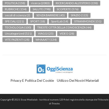
POLITICA
(158)
ricerca
(2083)
RICERCANDO ALL'ESTERO
(158)
RUBRICHE
(154)
SALUTE
(798)
SCOPERTE
(576)
secoli di scienza
(2)
SENZA BARRIERE
(45)
SPAZIO
(115)
SPECIALI
(221)
SPORT
(18)
SportLab
(14)
STRANIMONDI
(151)
TECNOLOGIA
(100)
TRIESTE CITTÀ DELLA CONOSCENZA
(44)
Uncategorized
(521)
VIAGGI
(25)
VIDEO
(28)
VITE PAZIENTI
(28)
WHAAAT?
(134)
Privacy E Politica Dei Cookie
Utilizzo Dei Nostri Materiali
Copyright © 2021 Sissa Medialab - Iscritto al numero 1209 del registro della stampa del Tribunale
di Trieste.