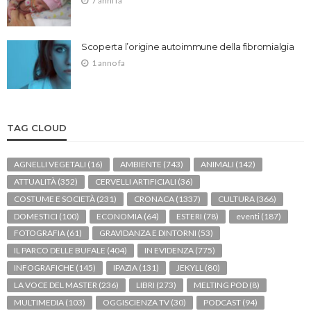
7 anni fa
Scoperta l’origine autoimmune della fibromialgia
1 anno fa
TAG CLOUD
AGNELLI VEGETALI
(16)
AMBIENTE
(743)
ANIMALI
(142)
ATTUALITÀ
(352)
CERVELLI ARTIFICIALI
(36)
COSTUME E SOCIETÀ
(231)
CRONACA
(1337)
CULTURA
(366)
DOMESTICI
(100)
ECONOMIA
(64)
ESTERI
(78)
eventi
(187)
FOTOGRAFIA
(61)
GRAVIDANZA E DINTORNI
(53)
IL PARCO DELLE BUFALE
(404)
IN EVIDENZA
(775)
INFOGRAFICHE
(145)
IPAZIA
(131)
JEKYLL
(80)
LA VOCE DEL MASTER
(236)
LIBRI
(273)
MELTING POD
(8)
MULTIMEDIA
(103)
OGGISCIENZA TV
(30)
PODCAST
(94)