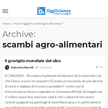
Home
Posts Tagged "scambi agro-alimentari"
Archive
scambi agro-alimentari
Il groviglio mondiale del cibo
773
10 anni fa
Valentina Murelli
ECONOMIA - Ricordate l'epidemia di infezioni da Escherichia coli
che l'anno scorso ha spazzato l'Europa, provocando alcune decine
di morti e migliaia di ricoveri ospedalieri? I primi casi di
intossicazione furono segnalati in Germania all'inizio di maggio ma
ci vollero quasi due mesi per capire che i colpevoli non erano
cetrioli spagnoli ma germogli di semi (fieno greco in particolare) e
per individuare la probabile origine degli "untori" in una società di