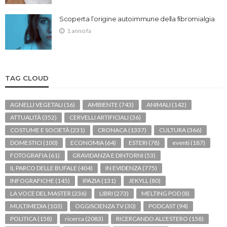
Scoperta l’origine autoimmune della fibromialgia
1 anno fa
TAG CLOUD
AGNELLI VEGETALI
(16)
AMBIENTE
(743)
ANIMALI
(142)
ATTUALITÀ
(352)
CERVELLI ARTIFICIALI
(36)
COSTUME E SOCIETÀ
(231)
CRONACA
(1337)
CULTURA
(366)
DOMESTICI
(100)
ECONOMIA
(64)
ESTERI
(78)
eventi
(187)
FOTOGRAFIA
(61)
GRAVIDANZA E DINTORNI
(53)
IL PARCO DELLE BUFALE
(404)
IN EVIDENZA
(775)
INFOGRAFICHE
(145)
IPAZIA
(131)
JEKYLL
(80)
LA VOCE DEL MASTER
(236)
LIBRI
(273)
MELTING POD
(8)
MULTIMEDIA
(103)
OGGISCIENZA TV
(30)
PODCAST
(94)
POLITICA
(158)
ricerca
(2083)
RICERCANDO ALL'ESTERO
(158)